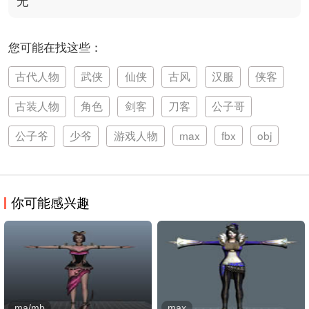
无
您可能在找这些：
古代人物
武侠
仙侠
古风
汉服
侠客
古装人物
角色
剑客
刀客
公子哥
公子爷
少爷
游戏人物
max
fbx
obj
你可能感兴趣
ma/mb
max