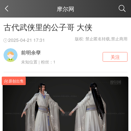
摩尔网
取消
古代武侠里的公子哥 大侠
版权: 禁止匿名转载,禁止商用
2025-04-21 17:31
前明余孽
关注
未知位置 | 粉丝：1
原创出售