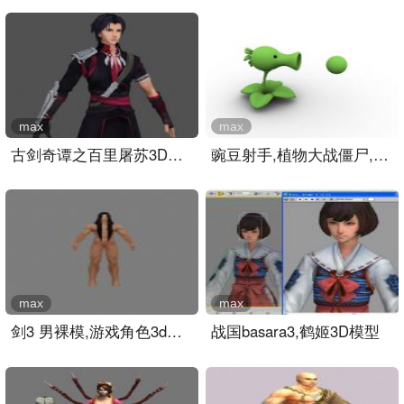
max
max
古剑奇谭之百里屠苏3D模型..
豌豆射手,植物大战僵尸,游..
max
max
剑3 男裸模,游戏角色3d模型..
战国basara3,鹤姬3D模型