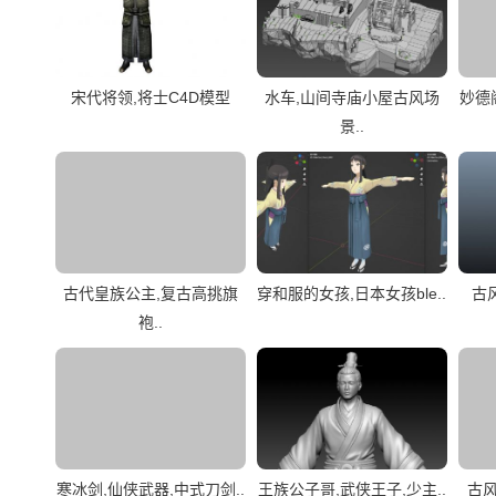
宋代将领,将士C4D模型
水车,山间寺庙小屋古风场
妙德
景..
古代皇族公主,复古高挑旗
穿和服的女孩,日本女孩ble..
古
袍..
寒冰剑,仙侠武器,中式刀剑..
王族公子哥,武侠王子,少主..
古风