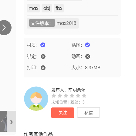
max
obj
fbx
文件版本：
max2018
材质：
贴图：
绑定：
动画：
打印：
大小：8.37MB
发布人：
前明余孽
未知位置 | 粉丝：3
关注
私信
›
作者其他作品