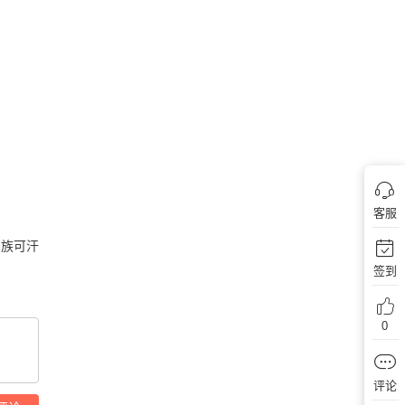
客服
民族可汗
签到
0
评论