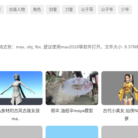
客
古装人物
角色
剑客
刀客
公子哥
公子爷
少爷
ax, obj, fbx, 建议使用max2018等软件打开。文件大小: 8.37M
品身材的古风古装女孩
雨伞,油纸伞maya模型
古代小美女,仙侠N
ma..
萝..