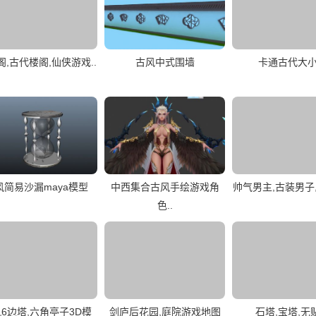
阁,古代楼阁,仙侠游戏..
古风中式围墙
卡通古代大
风简易沙漏maya模型
中西集合古风手绘游戏角
帅气男主,古装男子,
色..
6边塔,六角亭子3D模
剑庐后花园,庭院游戏地图
石塔,宝塔,无