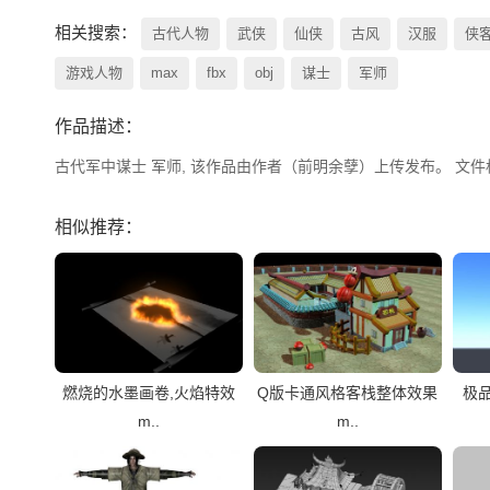
相关搜索：
古代人物
武侠
仙侠
古风
汉服
侠
游戏人物
max
fbx
obj
谋士
军师
作品描述：
古代军中谋士 军师, 该作品由作者（前明余孽）上传发布。 文件格式有：m
相似推荐：
燃烧的水墨画卷,火焰特效
Q版卡通风格客栈整体效果
极
m..
m..