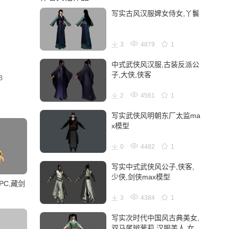
写实古风汉服婢女侍女,丫鬟
3
4879
1
中式武侠风汉服,古装反派公
子,大侠,侠客
B
2
4561
1
写实武侠风明朝东厂太监ma
x模型
0
4482
1
写实中式武侠风公子,侠客,
少侠,剑侠max模型
PC,藏剑
3
4384
1
写实次时代中国风古典美女,
双马尾辫萝莉,汉服美人,女