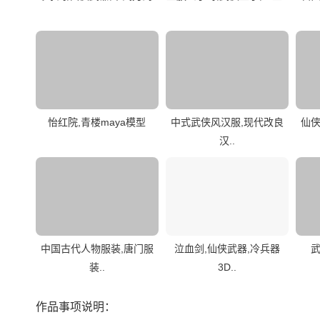
怡红院,青楼maya模型
中式武侠风汉服,现代改良
仙侠
汉..
中国古代人物服装,唐门服
泣血剑,仙侠武器,冷兵器
武
装..
3D..
作品事项说明：