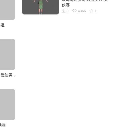
侠客
0
4366
1
小姐
武侠男..
贴图