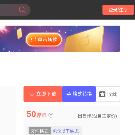
登录/注册
立即下载
格式转换
收藏
50
摩币
出售作品(自主定价)
文件格式:
包含以下格式: