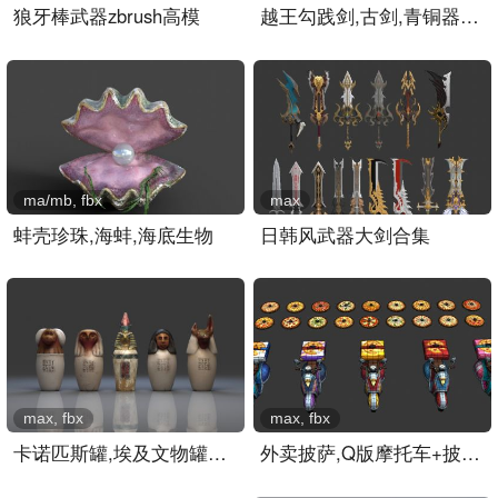
狼牙棒武器zbrush高模
越王勾践剑,古剑,青铜器,越..
ma/mb, fbx
max
蚌壳珍珠,海蚌,海底生物
日韩风武器大剑合集
max, fbx
max, fbx
卡诺匹斯罐,埃及文物罐子,..
外卖披萨,Q版摩托车+披萨模..