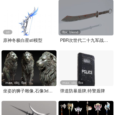
stl
fbx, blend
原神冬极白星stl模型
PBR次世代二十九军战刀,红..
max, obj, fbx
max, obj, fbx
坐姿的狮子雕像,石像3dmax..
弹道防暴盾牌,特警盾牌