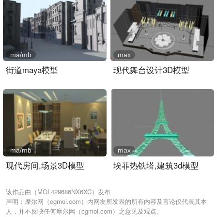
ma/mb
max
街道maya模型
现代舞台设计3D模型
ma/mb
max
现代房间,场景3D模型
埃菲热铁塔,建筑3d模型
该作品由（MOL429686NX6XC）发布
声明：摩尔网（cgmol.com）内网友所发表的所有内容及言论仅代表其本
人，并不反映任何摩尔网（cgmol.com）之意见及观点。