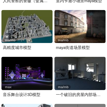
人民警察的警徽（金属材质）..
室内卡通小场景maya模型
ma/mb
ma/mb
高精度城市模型
maya街道场景模型
max
ma/mb
音乐舞台设计3D模型
一个破旧的房屋内部场景ma..