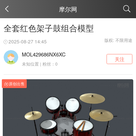
摩尔网
取消
全套红色架子鼓组合模型
版权: 不限用途
2025-08-27 14:45
MOL429686NX6XC
关注
未知位置 | 粉丝：0
原创出售