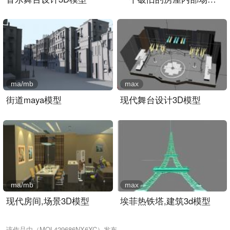
ma/mb
max
街道maya模型
现代舞台设计3D模型
ma/mb
max
现代房间,场景3D模型
埃菲热铁塔,建筑3d模型
该作品由（MOL429686NX6XC）发布