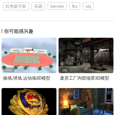
红色架子鼓
乐器
blender
fbx
obj
你可能感兴趣
max
obj
操场,球场,运动场3D模型
废弃工厂内部场景3D模型