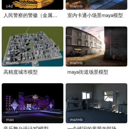
c4d
ma/mb
人民警察的警徽（金属材质）..
室内卡通小场景maya模型
ma/mb
ma/mb
高精度城市模型
maya街道场景模型
max
ma/mb
音乐舞台设计3D模型
一个破旧的房屋内部场景ma..