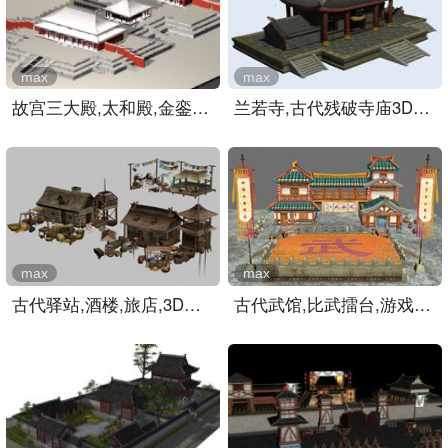
max
max
故宫三大殿,太和殿,金銮殿..
兰若寺,古代残破寺庙3D模型..
max
max
古代驿站,酒楼,旅店,3D游戏..
古代武馆,比武擂台,游戏场..