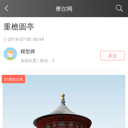
摩尔网
取消
重檐圆亭
2018-07-05 08:44
模型师
关注
未知位置 | 粉丝：3
原创出售