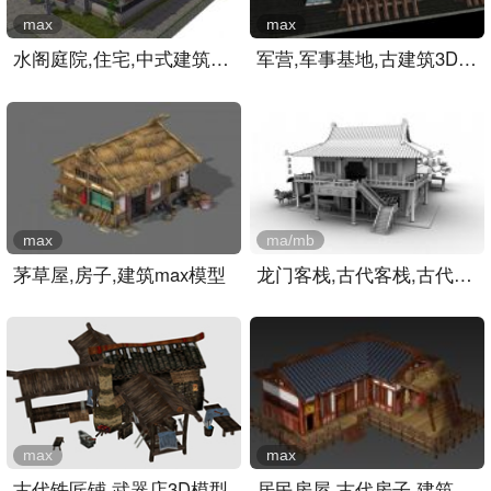
max
max
水阁庭院,住宅,中式建筑,古..
军营,军事基地,古建筑3D模..
max
ma/mb
茅草屋,房子,建筑max模型
龙门客栈,古代客栈,古代建..
max
max
古代铁匠铺,武器店3D模型
居民房屋,古代房子,建筑,室..