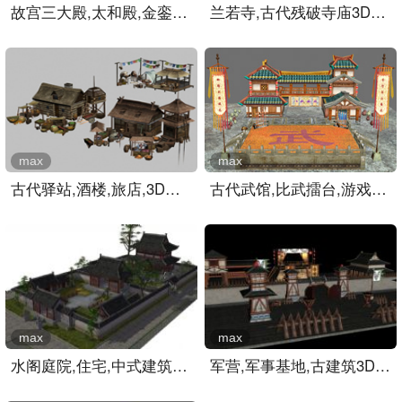
故宫三大殿,太和殿,金銮殿..
兰若寺,古代残破寺庙3D模型..
max
max
古代驿站,酒楼,旅店,3D游戏..
古代武馆,比武擂台,游戏场..
max
max
水阁庭院,住宅,中式建筑,古..
军营,军事基地,古建筑3D模..