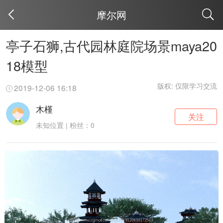
摩尔网
取消
亭子石狮,古代园林庭院场景maya20
18模型
版权: 仅限学习交流
2019-12-06 16:18
木槿
关注
未知位置 | 粉丝：0