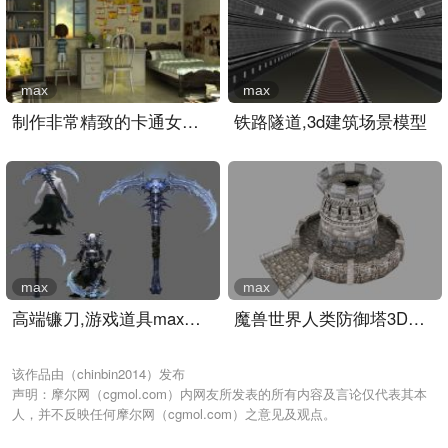
max
max
制作非常精致的卡通女孩小..
铁路隧道,3d建筑场景模型
max
max
高端镰刀,游戏道具max模型..
魔兽世界人类防御塔3D建筑..
该作品由（chinbin2014）发布
声明：摩尔网（cgmol.com）内网友所发表的所有内容及言论仅代表其本
人，并不反映任何摩尔网（cgmol.com）之意见及观点。