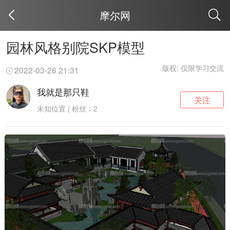
摩尔网
取消
园林风格别院SKP模型
版权: 仅限学习交流
2022-03-26 21:31
我就是那只鞋
关注
未知位置 | 粉丝：2