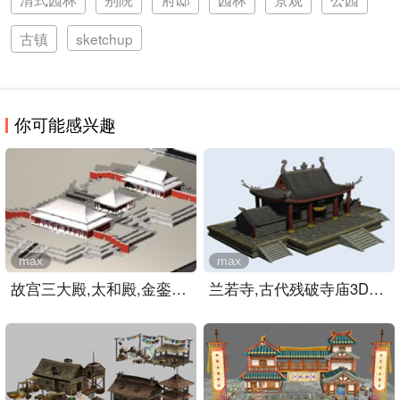
古镇
sketchup
你可能感兴趣
max
max
故宫三大殿,太和殿,金銮殿..
兰若寺,古代残破寺庙3D模型..