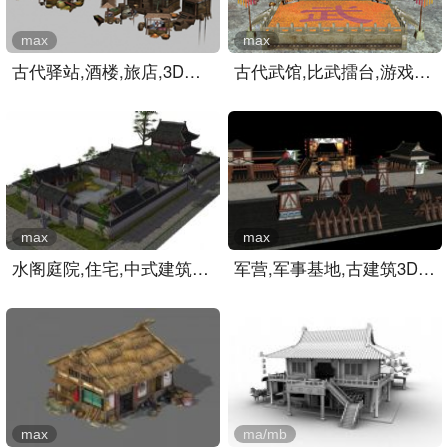
max
max
古代驿站,酒楼,旅店,3D游戏..
古代武馆,比武擂台,游戏场..
max
max
水阁庭院,住宅,中式建筑,古..
军营,军事基地,古建筑3D模..
max
ma/mb