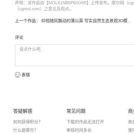
声明：该作品由【MOL61NB0P6IXXIR】上传发布。摩尔网
（cgmol.com）之意见及观点。
上一个作品：
仰视随风飘动的蒲公英 写实自然生态景观3D模..
评论
表情
答疑解惑
常见问题
商
如何获得积分？
下载的作品无法打开
商
什么是摩币？
审核时间多长
使