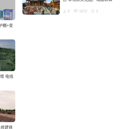
0
1072
2
护棚+变
塔 电线
轨修建铁