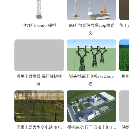
电力杆blender模型
6G开放式信号塔step格式
施工
文..
唯美田野黄昏,高压线树林
猫头型高压电塔sketchup
写实
场..
模..
国家电网大型变电站 变电
搅拌站,砂石厂,混凝土加工..
铁