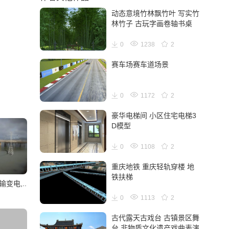
动态意境竹林飘竹叶 写实竹
林竹子 古玩字画卷轴书桌
0
1238
2
赛车场赛车道场景
0
1172
2
豪华电梯间 小区住宅电梯3
D模型
0
1108
2
重庆地铁 重庆轻轨穿楼 地
铁扶梯
变电,..
0
1113
2
古代露天古戏台 古镇景区舞
台 非物质文化遗产戏曲表演