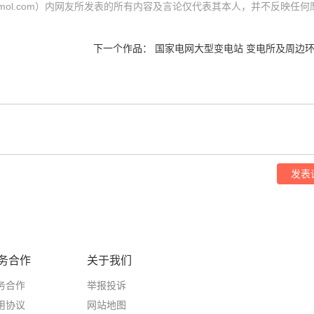
（cgmol.com）内网友所发表的所有内容及言论仅代表其本人，并不反映任何
下一个作品：
国家电网大型变电站 变电所及周边
发表
务合作
关于我们
务合作
举报投诉
用协议
网站地图