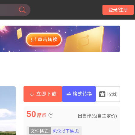
登录/注册
立即下载
格式转换
收藏
50
摩币
出售作品(自主定价)
文件格式:
包含以下格式: