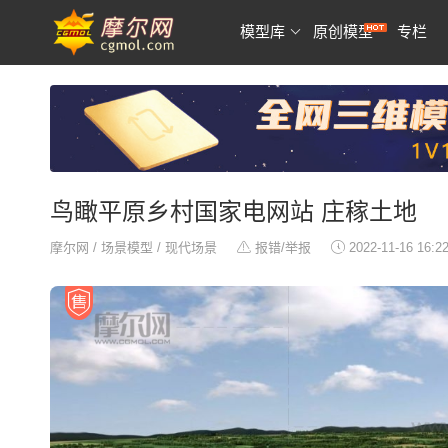
模型库
原创模型
专栏
鸟瞰平原乡村国家电网站 庄稼土地
摩尔网
/
场景模型
/
现代场景
报错/举报
2022-11-16 16:2