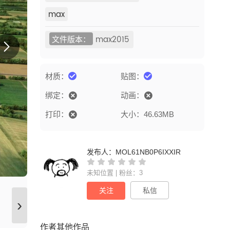
max
文件版本：
max2015
材质：
贴图：
绑定：
动画：
打印：
大小：46.63MB
发布人：
MOL61NB0P6IXXIR
未知位置 | 粉丝：3
关注
私信
›
作者其他作品