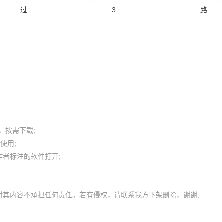
过..
3..
路..
按需下载;

用; 

者标注的软件打开;
