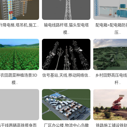
升降电梯,塔吊机,施工..
输电线路杆塔,猫头型电塔
配电箱+配电箱防
模..
压..
农田蔬菜种植场景3D
信号基站,天线,移动网络信..
乡村田野高压电线
模..
杆..
路干线两辆高铁擦身而
厂区办公楼,物流中心鸟瞰
铁路施工铺设铁