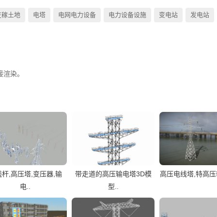
庄稼土地
电塔
电网电力设备
电力设备设施
变电站
发电站
接渲染。
杆,高压塔,变压器,输
带走道的高压输电塔3D模
高压电线塔,特高压输
电..
型..