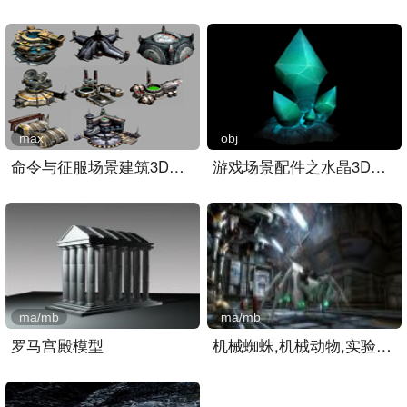
max
obj
命令与征服场景建筑3D模型..
游戏场景配件之水晶3D模型..
ma/mb
ma/mb
罗马宫殿模型
机械蜘蛛,机械动物,实验室..