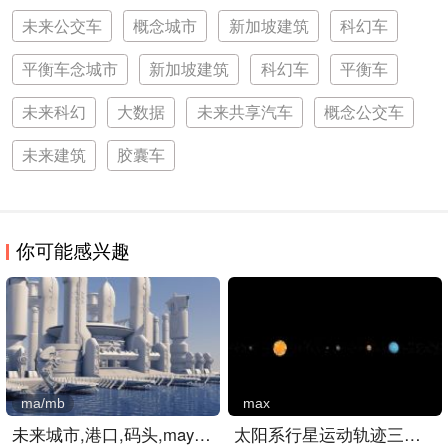
未来公交车
概念城市
新加坡建筑
科幻车
平衡车念城市
新加坡建筑
科幻车
平衡车
未来科幻
大数据
未来共享汽车
概念公交车
未来建筑
胶囊车
你可能感兴趣
ma/mb
max
未来城市,港口,码头,maya场..
太阳系行星运动轨迹三维模..