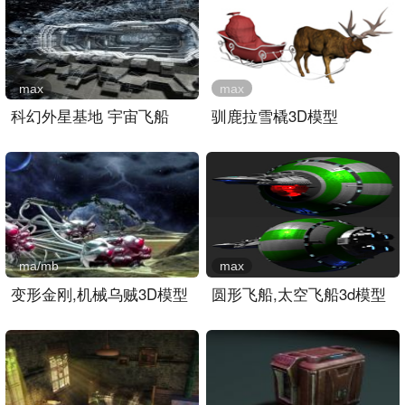
max
max
科幻外星基地 宇宙飞船
驯鹿拉雪橇3D模型
ma/mb
max
变形金刚,机械乌贼3D模型
圆形飞船,太空飞船3d模型