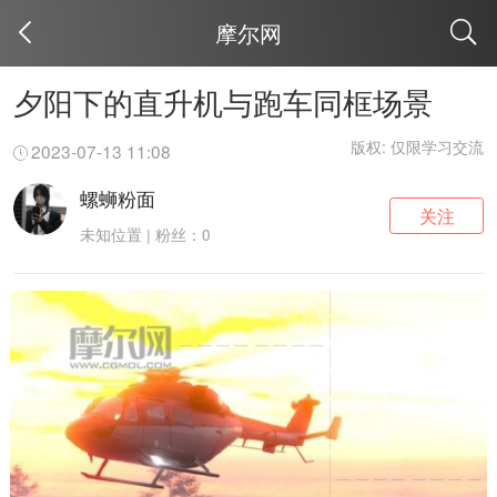
摩尔网
取消
夕阳下的直升机与跑车同框场景
版权: 仅限学习交流
2023-07-13 11:08
螺蛳粉面
关注
未知位置 | 粉丝：0