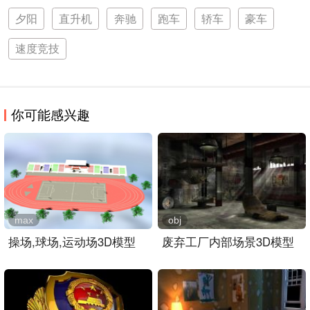
夕阳
直升机
奔驰
跑车
轿车
豪车
速度竞技
你可能感兴趣
max
obj
操场,球场,运动场3D模型
废弃工厂内部场景3D模型