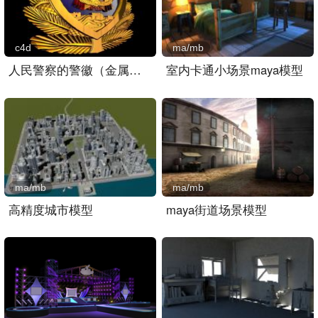
c4d
ma/mb
人民警察的警徽（金属材质）..
室内卡通小场景maya模型
ma/mb
ma/mb
高精度城市模型
maya街道场景模型