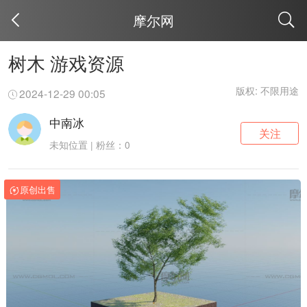
摩尔网
取消
树木 游戏资源
版权: 不限用途
2024-12-29 00:05
中南冰
关注
未知位置 | 粉丝：0
原创出售