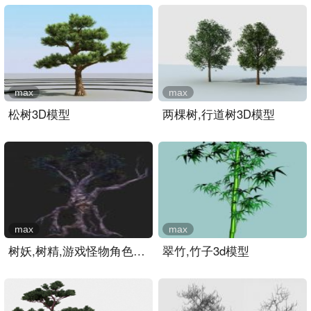
max
max
松树3D模型
两棵树,行道树3D模型
max
max
树妖,树精,游戏怪物角色3D..
翠竹,竹子3d模型