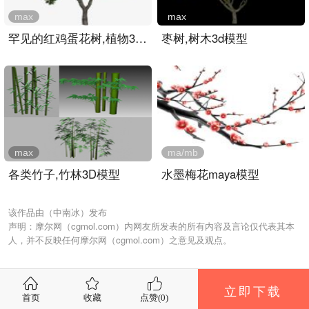
max
max
罕见的红鸡蛋花树,植物3D模..
枣树,树木3d模型
max
ma/mb
各类竹子,竹林3D模型
水墨梅花maya模型
该作品由（中南冰）发布
声明：摩尔网（cgmol.com）内网友所发表的所有内容及言论仅代表其本
人，并不反映任何摩尔网（cgmol.com）之意见及观点。
立即下载
首页
收藏
点赞(
0
)