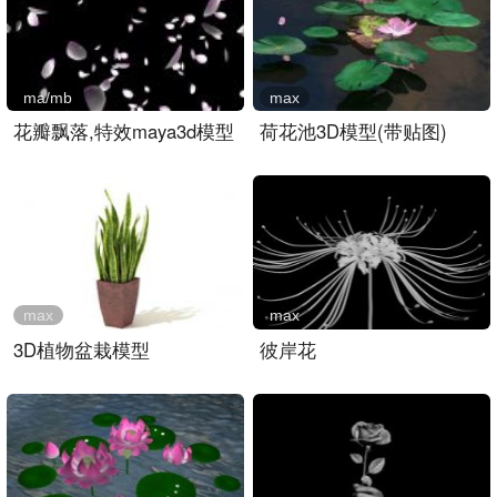
ma/mb
max
花瓣飘落,特效maya3d模型
荷花池3D模型(带贴图)
max
max
3D植物盆栽模型
彼岸花