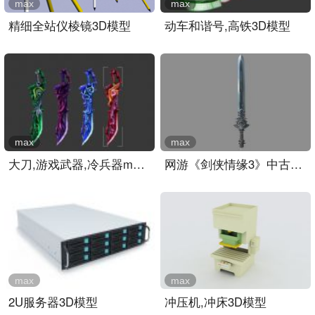
max
max
精细全站仪棱镜3D模型
动车和谐号,高铁3D模型
max
max
大刀,游戏武器,冷兵器max模..
网游《剑侠情缘3》中古朴的..
max
max
2U服务器3D模型
冲压机,冲床3D模型