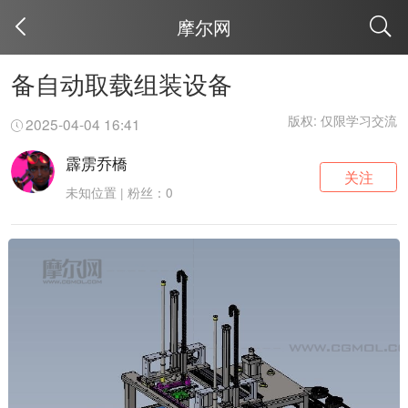
摩尔网
取消
备自动取载组装设备
版权: 仅限学习交流
2025-04-04 16:41
霹雳乔橋
关注
未知位置 | 粉丝：0