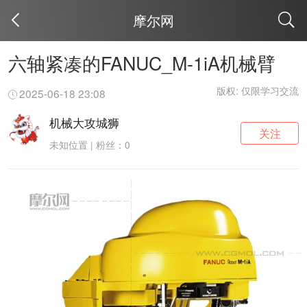
摩尔网
取消
六轴紧凑的FANUC_M-1iA机械臂
版权: 仅限学习交流
2025-06-18 23:08
机械大攻城狮
关注
未知位置 | 粉丝：0