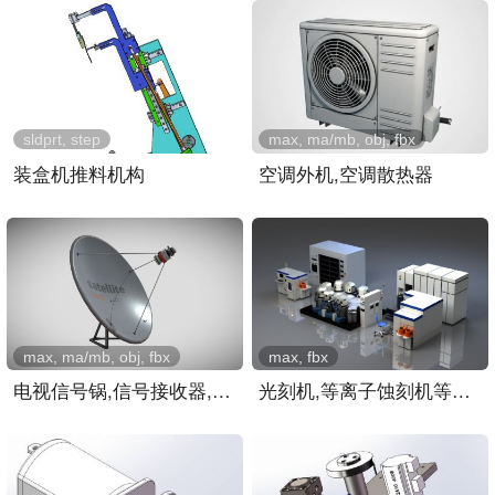
sldprt, step
max, ma/mb, obj, fbx
装盒机推料机构
空调外机,空调散热器
max, ma/mb, obj, fbx
max, fbx
电视信号锅,信号接收器,屋..
光刻机,等离子蚀刻机等芯片..