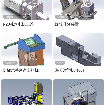
sldprt, step, x_t
sldasm
N20减速电机三维
旋转升降装置
sldasm
step
阶梯式整列送上料机
海天注塑机-160T