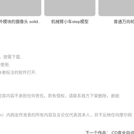
模块的摄像头 solid..
机械臂小车step模型
普通万向
按需下载;

用; 

者标注的软件打开;

com）内网友所发表的所有内容及言论仅代表其本人，并不反映任何摩尔网
下一个作品：
CD盒全自