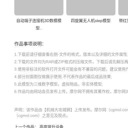
自动端子连接机3D数模模
四旋翼无人机step模型
带红外
型..
作品事项说明：
1.下载前请仔细查看右侧-文件的格式，版本以及详细的文件属性，
2.下载的文件均为RAR或ZIP格式的压缩文件，下载后请先解压再使
3.使用非标注的软件打开文件可能会有不兼容的问题，建议使用作
4.部分封面图仅做展示使用,不代表作品的最后成品效果;

5.此模型为三维数字模型，虚拟物品，非实体模型;

声明：该作品由【机械大攻城狮】上传发布。摩尔网（cgmol.
（cgmol.com）之意见及观点。
上一个作品：
高度提升设备