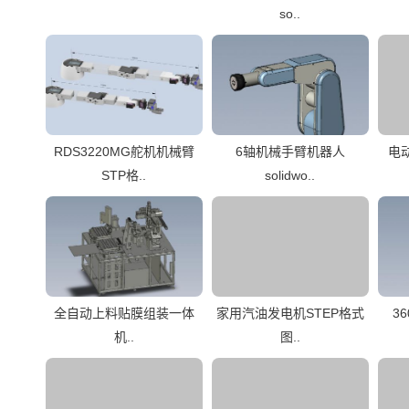
so..
RDS3220MG舵机机械臂
6轴机械手臂机器人
电动
STP格..
solidwo..
全自动上料贴膜组装一体
家用汽油发电机STEP格式
3
机..
图..