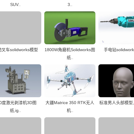
SUV..
3..
叉车solidworks模型
1800W角磨机Solidworks图
手电钻solidwor
纸..
60度激光剥漆机3D图
大疆Matrice 350 RTK无人
标准男人头部模型,x_t
纸,ig..
机..