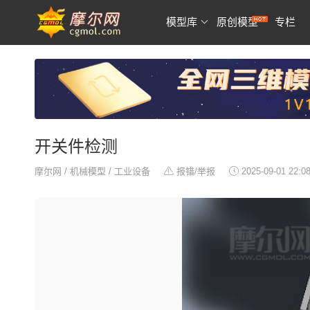
模型库
原创模型
专栏
开关件检测
摩尔网
/
机械模型
/
工业设备
报错/举报
2025-09-01 22:0