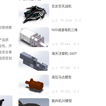
玄女空天战机
0
1219
3
和使用要
N20减速电机三维
产品质
6
644
3
全性，开
免安全事
海天注塑机-160T
规而受到
1
565
3
液压马达模型
0
521
3
轰炸机20模型