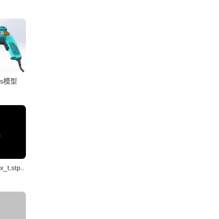
ks模型
,stp..