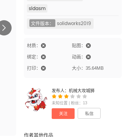
sldasm
文件版本：
solidworks2019
材质：
贴图：
绑定：
动画：
打印：
大小：35.64MB
发布人：
机械大攻城狮
未知位置 | 粉丝：13
关注
私信
作者其他作品