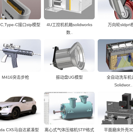
-C,Type-C接口stp模型
4U工控机机箱solidworks
万向轮sldpr
数..
M416突击步枪
振动盘UG模型
全自动洗车机
Solidwor..
zda CX5马自达紧凑型
离心式气体压缩机STP格式
平面磨床外壳3