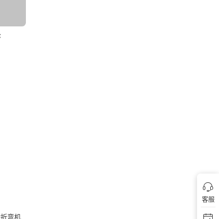
轮
客服
动折弯机