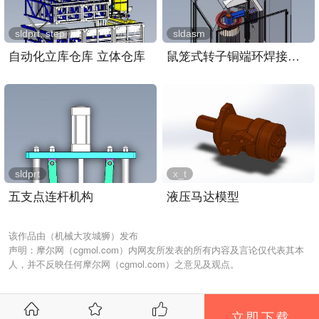
sldprt, step
sldasm
自动化立库仓库 立体仓库
鼠笼式转子铜端环焊接装置..
sldprt
x_t
五支点连杆机构
液压马达模型
该作品由（机械大攻城狮）发布
声明：摩尔网（cgmol.com）内网友所发表的所有内容及言论仅代表其本
人，并不反映任何摩尔网（cgmol.com）之意见及观点。
立即下载