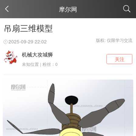
摩尔网
取消
吊扇三维模型
版权: 仅限学习交流
2025-09-29 22:02
机械大攻城狮
关注
未知位置 | 粉丝：0