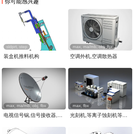
你可能感兴趣
sldprt, step
max, ma/mb, obj, fbx
装盒机推料机构
空调外机,空调散热器
max, ma/mb, obj, fbx
max, fbx
电视信号锅,信号接收器,屋..
光刻机,等离子蚀刻机等芯片..