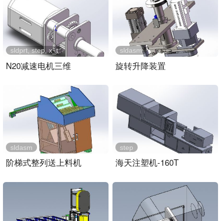
sldprt, step, x_t
sldasm
N20减速电机三维
旋转升降装置
sldasm
step
阶梯式整列送上料机
海天注塑机-160T