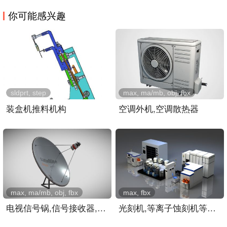
你可能感兴趣
sldprt, step
max, ma/mb, obj, fbx
装盒机推料机构
空调外机,空调散热器
max, ma/mb, obj, fbx
max, fbx
电视信号锅,信号接收器,屋..
光刻机,等离子蚀刻机等芯片..