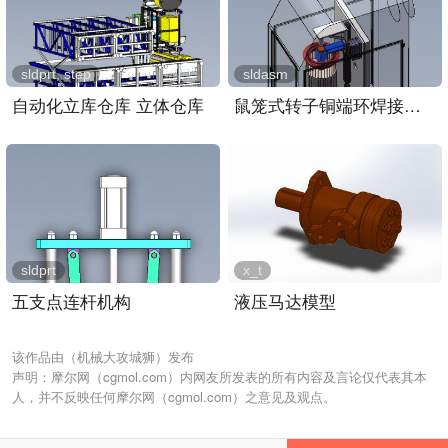
sldprt, step
sldasm
自动化立库仓库 立体仓库
鼠笼式转子铜端环焊接装置..
sldprt
x_t
五支点连杆机构
液压马达模型
该作品由（机械大攻城狮）发布
声明：摩尔网（cgmol.com）内网友所发表的所有内容及言论仅代表其本
人，并不反映任何摩尔网（cgmol.com）之意见及观点。