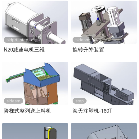
sldprt, step, x_t
sldasm
N20减速电机三维
旋转升降装置
sldasm
step
阶梯式整列送上料机
海天注塑机-160T