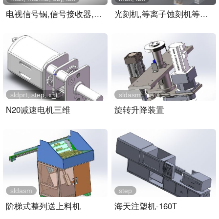
电视信号锅,信号接收器,屋..
光刻机,等离子蚀刻机等芯片..
sldprt, step, x_t
sldasm
N20减速电机三维
旋转升降装置
sldasm
step
阶梯式整列送上料机
海天注塑机-160T