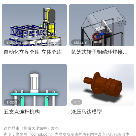
sldprt, step
sldasm
自动化立库仓库 立体仓库
鼠笼式转子铜端环焊接装置..
sldprt
x_t
五支点连杆机构
液压马达模型
该作品由（机械大攻城狮）发布
声明：摩尔网（cgmol.com）内网友所发表的所有内容及言论仅代表其本