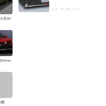
0
536
3
火车3D
3dmax
D模