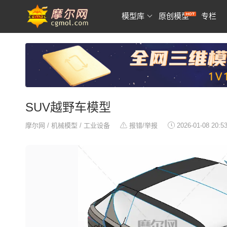
模型库
原创模型
专栏
SUV越野车模型
摩尔网
/
机械模型
/
工业设备
报错/举报
2026-01-08 20:5