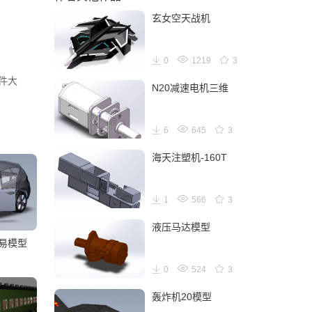
玄女空天战机
0
1219
3
文件大
N20减速电机三维
6
645
3
海天注塑机-160T
1
566
3
液压马达模型
简易模型
0
524
3
轰炸机20模型