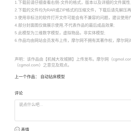
1.下载前请仔细查看右侧-文件的格式，版本以及详细的文件属性，
2.下载的文件均为RAR或ZIP格式的压缩文件，下载后请先解压再使
3.使用非标注的软件打开文件可能会有不兼容的问题，建议使用作
4.部分封面图仅做展示使用,不代表作品的最后成品效果;

5.此模型为三维数字模型，虚拟物品，非实体模型;

声明：该作品由【机械大攻城狮】上传发布。摩尔网（cgmol.
（cgmol.com）之意见及观点。
上一个作品：
自动钻床模型
评论
表情