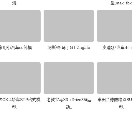
海..
型,max+fbx
家用小汽车su简模
阿斯顿·马丁GT Zagato
奥迪Q7汽车rhi
达CX-4轿车STP格式模
老款宝马X3-xDrive35i运
丰田兰德酷路泽SU
型..
动..
型..