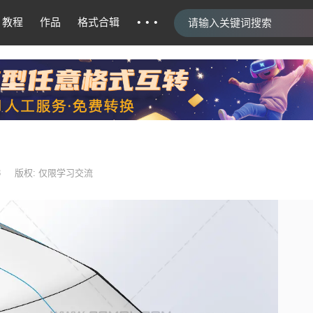
···
教程
作品
格式合辑
3
版权: 仅限学习交流