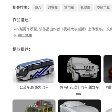
相关搜索：
SUV
越野车
家用车
私家车
交通工具
作品描述：
SUV越野车模型, 该作品由作者（机械大攻城狮）上传发布。 文件格式有：sl
小: 68.13MB
相似推荐：
公交车,旅游大巴车
悍马H20皮卡汽车,越野车
阿斯
ma..