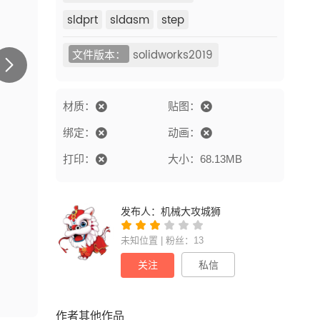
sldprt
sldasm
step
文件版本：
solidworks2019
材质：
贴图：
绑定：
动画：
打印：
大小：68.13MB
发布人：
机械大攻城狮
未知位置 | 粉丝：13
关注
私信
作者其他作品