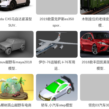
zda CX5马自达紧凑型
2019款雷克萨斯es350
木制座位的老绿皮
SUV..
spor..
模..
suv越野车maya2018
伊尔-76运输机 il-76军用
2018款丰田凯美瑞
模型..
运..
模型..
岛椰树高山越野车电商
轿车,小汽车step模型
领克03汽车3