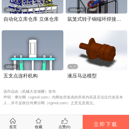
sldprt, step
sldasm
自动化立库仓库 立体仓库
鼠笼式转子铜端环焊接装置..
sldprt
x_t
五支点连杆机构
液压马达模型
该作品由（机械大攻城狮）发布
声明：摩尔网（cgmol.com）内网友所发表的所有内容及言论仅代表其本
人，并不反映任何摩尔网（cgmol.com）之意见及观点。
立即下载
首页
收藏
点赞(
0
)