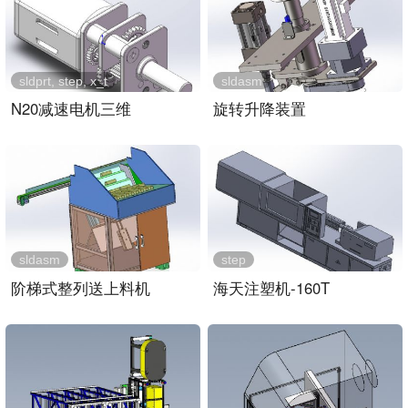
sldprt, step, x_t
sldasm
N20减速电机三维
旋转升降装置
sldasm
step
阶梯式整列送上料机
海天注塑机-160T