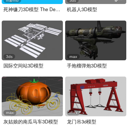
ma/mb
3ds
死神镰刀3D模型 The Death..
机器人3D模型
3ds
max
国际空间站3D模型
手炮榴弹炮3D模型
max
max
灰姑娘的南瓜马车3D模型
龙门吊3d模型