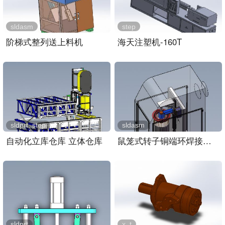
sldasm
step
阶梯式整列送上料机
海天注塑机-160T
sldprt, step
sldasm
自动化立库仓库 立体仓库
鼠笼式转子铜端环焊接装置..
sldprt
x_t