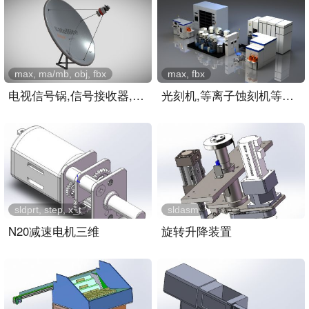
max, ma/mb, obj, fbx
max, fbx
电视信号锅,信号接收器,屋..
光刻机,等离子蚀刻机等芯片..
sldprt, step, x_t
sldasm
N20减速电机三维
旋转升降装置