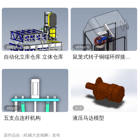
sldprt, step
sldasm
自动化立库仓库 立体仓库
鼠笼式转子铜端环焊接装置..
sldprt
x_t
五支点连杆机构
液压马达模型
该作品由（机械大攻城狮）发布