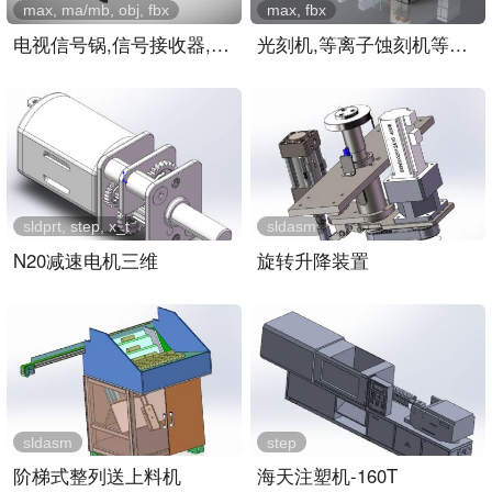
max, ma/mb, obj, fbx
max, fbx
电视信号锅,信号接收器,屋..
光刻机,等离子蚀刻机等芯片..
sldprt, step, x_t
sldasm
N20减速电机三维
旋转升降装置
sldasm
step
阶梯式整列送上料机
海天注塑机-160T