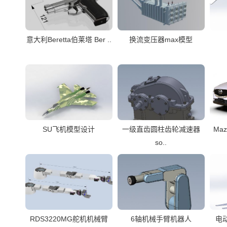
意大利Beretta伯莱塔 Ber ..
换流变压器max模型
SU飞机模型设计
一级直齿圆柱齿轮减速器
Ma
so..
RDS3220MG舵机机械臂
6轴机械手臂机器人
电动