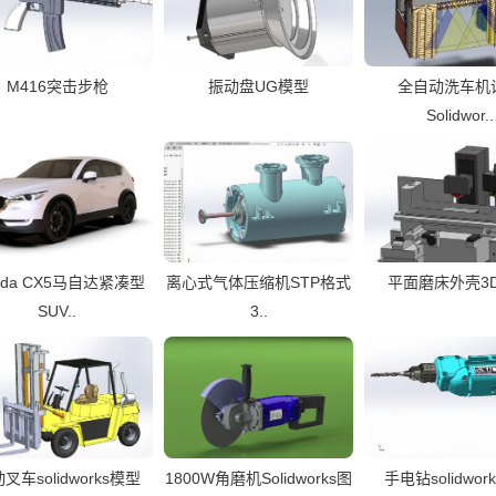
M416突击步枪
振动盘UG模型
全自动洗车机
Solidwor..
zda CX5马自达紧凑型
离心式气体压缩机STP格式
平面磨床外壳3
SUV..
3..
叉车solidworks模型
1800W角磨机Solidworks图
手电钻solidwor