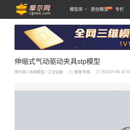
模型库
原创模型
专栏
伸缩式气动驱动夹具stp模型
摩尔网
/
机械模型
/
工业设备
报错/举报
2026-07-06 10:3