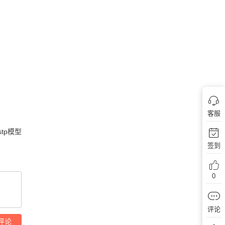
客服
tp模型
签到
0
评论
评论