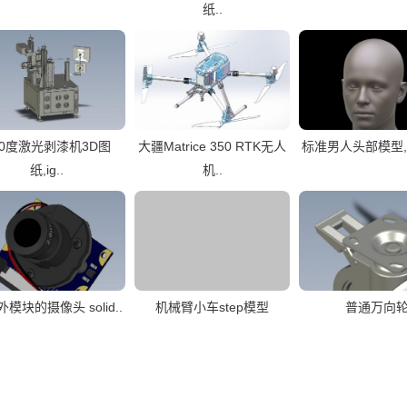
纸..
60度激光剥漆机3D图
大疆Matrice 350 RTK无人
标准男人头部模型,x_t
纸,ig..
机..
模块的摄像头 solid..
机械臂小车step模型
普通万向