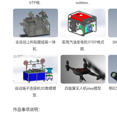
STP格..
solidwo..
全自动上料贴膜组装一体
家用汽油发电机STEP格式
3
机..
图..
自动端子连接机3D数模模
四旋翼无人机step模型
带红外
型..
作品事项说明：