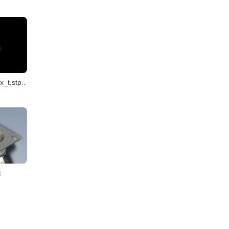
,stp..
轮