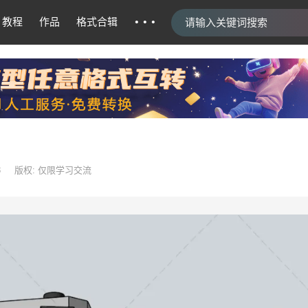
···
教程
作品
格式合辑
3
版权: 仅限学习交流