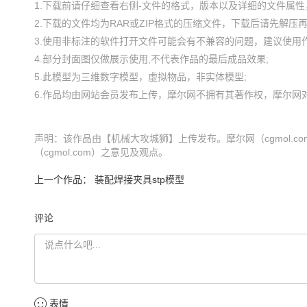
1.下载前请仔细查看右侧-文件的格式，版本以及详细的文件属性，
2.下载的文件均为RAR或ZIP格式的压缩文件，下载后请先解压再使
3.使用非标注的软件打开文件可能会有不兼容的问题，建议使用作
4.部分封面图仅做展示使用,不代表作品的最后成品效果;

5.此模型为三维数字模型，虚拟物品，非实体模型;

声明：该作品由【机械大攻城狮】上传发布。摩尔网（cgmol.
（cgmol.com）之意见及观点。
上一个作品：
装配焊接夹具stp模型
评论
表情