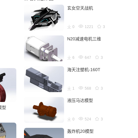
玄女空天战机
0
1221
3
N20减速电机三维
6
647
3
海天注塑机-160T
1
568
3
液压马达模型
t模型
0
524
3
轰炸机20模型