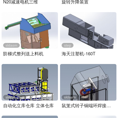
N20减速电机三维
旋转升降装置
sldasm
step
阶梯式整列送上料机
海天注塑机-160T
sldprt, step
sldasm
自动化立库仓库 立体仓库
鼠笼式转子铜端环焊接装置..