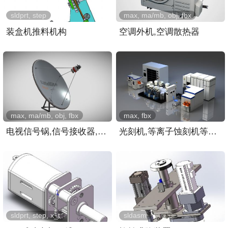
sldprt, step
max, ma/mb, obj, fbx
装盒机推料机构
空调外机,空调散热器
max, ma/mb, obj, fbx
max, fbx
电视信号锅,信号接收器,屋..
光刻机,等离子蚀刻机等芯片..
sldprt, step, x_t
sldasm