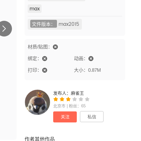
max
文件版本：
max2015
材质/贴图：
绑定：
动画：
打印：
大小：0.87M
发布人：
麻雀王
北京市 | 粉丝：65
关注
私信
作者其他作品