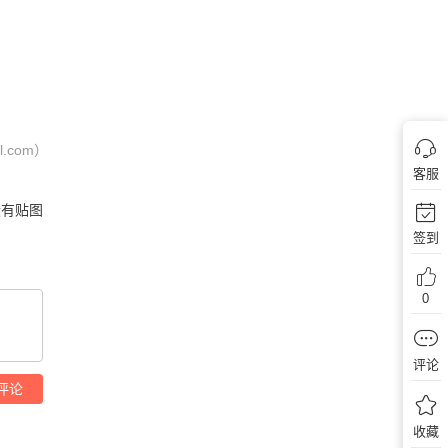
com）
客服
没有贴图
签到
0
评论
评论
收藏