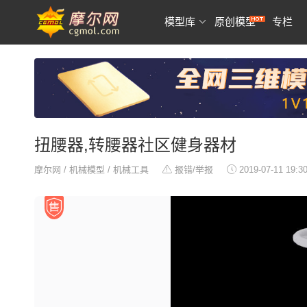
模型库
原创模型
专栏
扭腰器,转腰器社区健身器材
摩尔网
/
机械模型
/
机械工具
报错/举报
2019-07-11 19:3