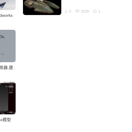
0
5035
1
works
器,健..
x模型