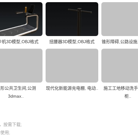
步机3D模型,OBJ格式
扭腰器3D模型,OBJ格式
锥形障碍,公路设施,
形公共卫生间,公测
现代化新能源充电棚, 电动..
施工工地移动洗手
3dmax..
柜..
按需下载;

用; 
