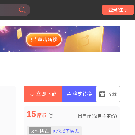
登录/注册
立即下载
格式转换
收藏
15
摩币
出售作品(自主定价)
文件格式:
包含以下格式: