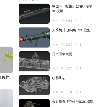
中国096核潜艇,战略核潜艇
3D模型
4
5651
2
火箭筒,卡通风格RPG模型
0
5276
1
日本国会大厦
3
5270
1
路牌,..
Q版坦克
0
5161
1
未来悬浮坦克步战车3D模型