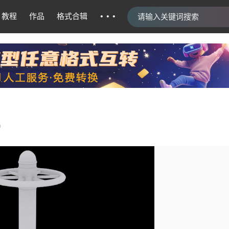
···
教程
作品
格式合辑
0