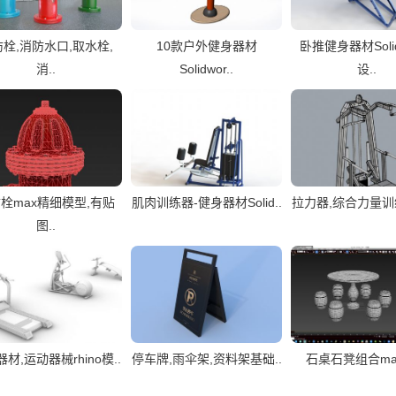
栓,消防水口,取水栓,
10款户外健身器材
卧推健身器材Solid
消..
Solidwor..
设..
栓max精细模型,有贴
肌肉训练器-健身器材Solid..
拉力器,综合力量训练
图..
材,运动器械rhino模..
停车牌,雨伞架,资料架基础..
石桌石凳组合ma