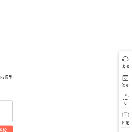
客服
rks模型
签到
0
评论
评论