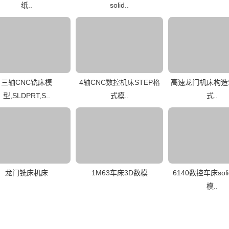
纸..
solid..
三轴CNC铣床模
4轴CNC数控机床STEP格
高速龙门机床构造S
型,SLDPRT,S..
式模..
式..
龙门铣床机床
1M63车床3D数模
6140数控车床soli
模..