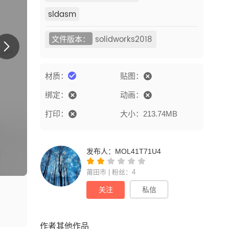
sldasm
文件版本：
solidworks2018
材质：
贴图：
绑定：
动画：
打印：
大小：213.74MB
发布人：
MOL41T71U4
莆田市 | 粉丝：4
关注
私信
作者其他作品