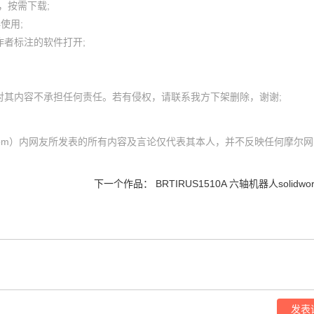
按需下载;

用; 

者标注的软件打开;

l.com）内网友所发表的所有内容及言论仅代表其本人，并不反映任何摩尔网
下一个作品：
BRTIRUS1510A 六轴机器人solidwo
发表