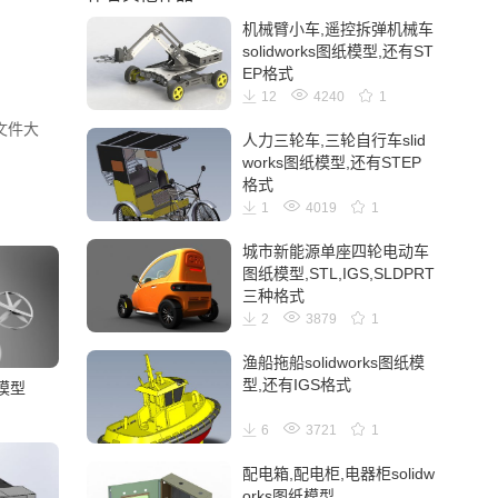
机械臂小车,遥控拆弹机械车
solidworks图纸模型,还有ST
EP格式
12
4240
1
。文件大
人力三轮车,三轮自行车slid
works图纸模型,还有STEP
格式
1
4019
1
城市新能源单座四轮电动车
图纸模型,STL,IGS,SLDPRT
三种格式
2
3879
1
渔船拖船solidworks图纸模
型,还有IGS格式
l模型
6
3721
1
配电箱,配电柜,电器柜solidw
orks图纸模型