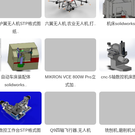
护翼无人机STP格式图
六翼无人机,农业无人机,打..
机床solidwor
纸..
自动车床装配体
MIKRON VCE 800W Pro立
cnc-5轴数控机
solidworks..
式加..
数控工作台STP格式图
Q9四轴飞行器,无人机
铣刨机,磨削机3