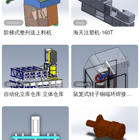
sldasm
step
阶梯式整列送上料机
海天注塑机-160T
sldprt, step
sldasm
自动化立库仓库 立体仓库
鼠笼式转子铜端环焊接装置..