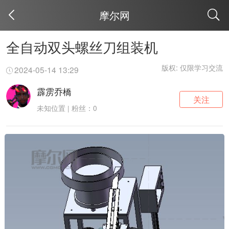
摩尔网
取消
全自动双头螺丝刀组装机
版权: 仅限学习交流
2024-05-14 13:29
霹雳乔橋
关注
未知位置 | 粉丝：0