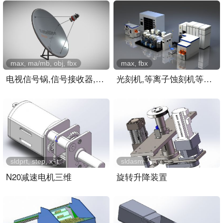
max, ma/mb, obj, fbx
max, fbx
电视信号锅,信号接收器,屋..
光刻机,等离子蚀刻机等芯片..
sldprt, step, x_t
sldasm
N20减速电机三维
旋转升降装置