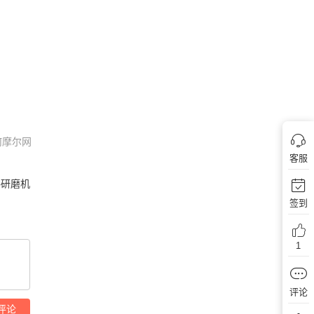
何摩尔网
客服
研磨机
签到
1
评论
评论