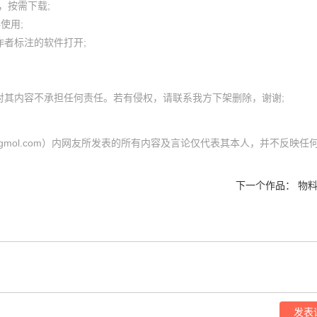
按需下载;

用; 

者标注的软件打开;

（cgmol.com）内网友所发表的所有内容及言论仅代表其本人，并不反映任
下一个作品：
物料
发表