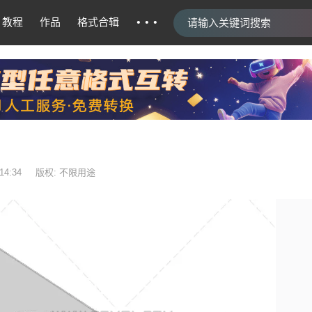
···
教程
作品
格式合辑
14:34
版权: 不限用途