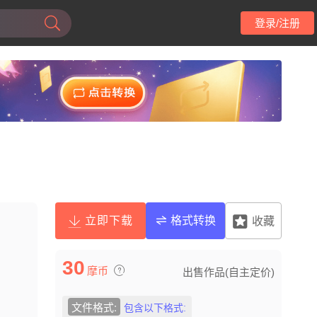
登录/注册
立即下载
格式转换
收藏
30
摩币
出售作品(自主定价)
文件格式:
包含以下格式: