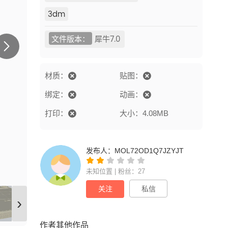
3dm
文件版本：
犀牛7.0
材质：
贴图：
绑定：
动画：
打印：
大小：4.08MB
发布人：
MOL72OD1Q7JZYJT
未知位置 | 粉丝：27
关注
私信
›
作者其他作品