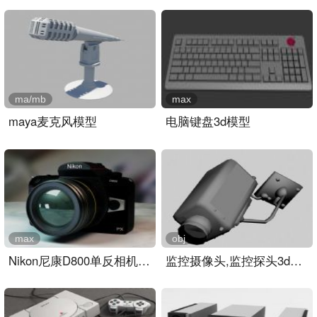
ma/mb
max
maya麦克风模型
电脑键盘3d模型
max
obj
Nikon尼康D800单反相机3D模..
监控摄像头,监控探头3d模型..