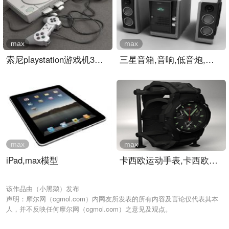
max
max
索尼playstation游戏机3D模..
三星音箱,音响,低音炮,功放..
max
max
iPad,max模型
卡西欧运动手表,卡西欧手表..
该作品由（小黑鹅）发布
声明：摩尔网（cgmol.com）内网友所发表的所有内容及言论仅代表其本
人，并不反映任何摩尔网（cgmol.com）之意见及观点。