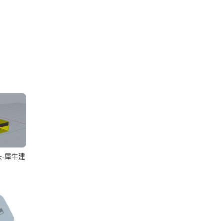
头-犀牛建