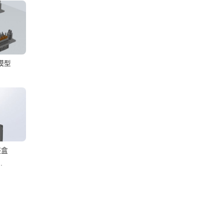
头模型
座盒
.