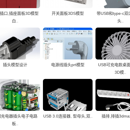
插口,插座面板3D模型
开关面板3DS模型
带USB和type-c
白..
头..
插头模型设计
电源线插头prt模型
USB可充电款桌
3D模..
细充电器插头电子电路
USB 3.0连接器, 型母头,双..
插排,排插3dm
板..