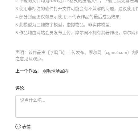
2.下载的文件均为RAR或ZIP格式的压缩文件，下载后请先解压再使
3.使用非标注的软件打开文件可能会有不兼容的问题，建议使用作
4.部分封面图仅做展示使用,不代表作品的最后成品效果;

5.此模型为三维数字模型，虚拟物品，非实体模型;

声明：该作品由【李晓飞】上传发布。摩尔网（cgmol.com）内
之意见及观点。
上一个作品：
羽毛球场室内
评论
表情