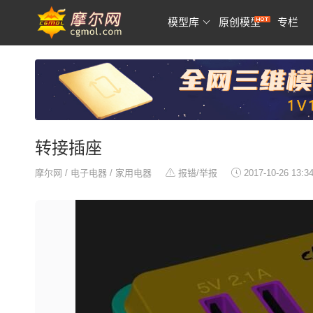
模型库
原创模型
专栏
转接插座
摩尔网
/
电子电器
/
家用电器
报错/举报
2017-10-26 13:3