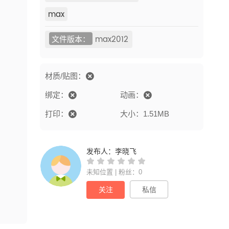
max
文件版本：
max2012
材质/贴图：
绑定：
动画：
打印：
大小：1.51MB
发布人：
李晓飞
未知位置 | 粉丝：0
关注
私信