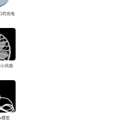
双口的充电
面小风扇
ax模型