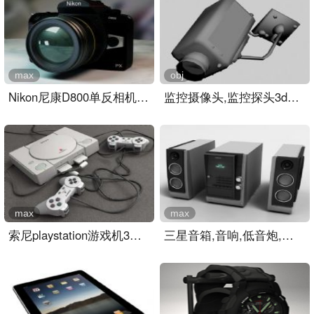
max
obj
Nikon尼康D800单反相机3D模..
监控摄像头,监控探头3d模型..
max
max
索尼playstation游戏机3D模..
三星音箱,音响,低音炮,功放..