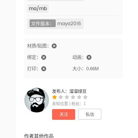
ma/mb
文件版本：
maya2016
材质/贴图：
绑定：
动画：
打印：
大小：0.66M
发布人：
溜溜绿豆
未知位置 | 粉丝：1
关注
私信
作者其他作品