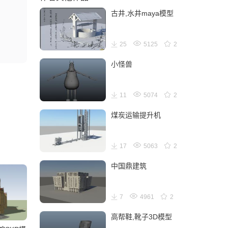
古井,水井maya模型
25
5125
2
小怪兽
11
5074
2
煤炭运输提升机
17
5063
2
中国鼎建筑
7
4961
2
高帮鞋,靴子3D模型