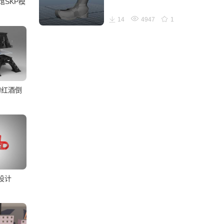
SKP模
14
4947
1
的红酒倒
设计