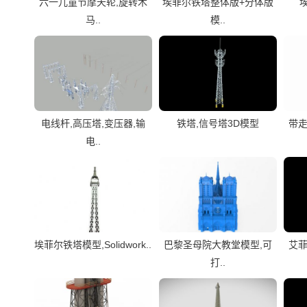
六一儿童节摩天轮,旋转木
埃菲尔铁塔整体版+分体版
马..
模..
电线杆,高压塔,变压器,输
铁塔,信号塔3D模型
带走
电..
埃菲尔铁塔模型,Solidwork..
巴黎圣母院大教堂模型,可
艾菲
打..