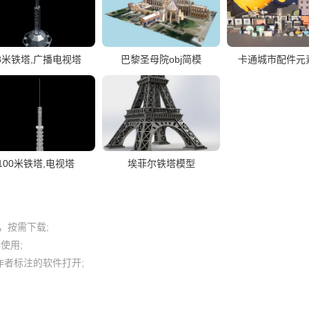
8米铁塔,广播电视塔
巴黎圣母院obj简模
卡通城市配件元
100米铁塔,电视塔
埃菲尔铁塔模型
按需下载;

用; 

者标注的软件打开;
