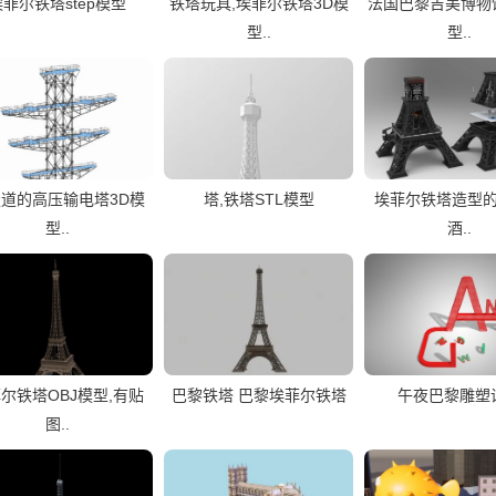
埃菲尔铁塔step模型
铁塔玩具,埃菲尔铁塔3D模
法国巴黎吉美博物馆
型..
型..
道的高压输电塔3D模
塔,铁塔STL模型
埃菲尔铁塔造型
型..
酒..
尔铁塔OBJ模型,有贴
巴黎铁塔 巴黎埃菲尔铁塔
午夜巴黎雕塑
图..