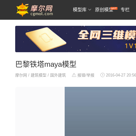
模型库
原创模型
专栏
巴黎铁塔maya模型
摩尔网
/
建筑模型
/
国外建筑
报错/举报
2016-04-27 20:5