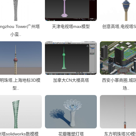
ngzhou Tower广州塔
天津电视塔max模型
创意高塔,电视塔S
小蛮..
明珠塔,上海地标3D模
加拿大CN大楼高塔
西安小寨商圈,城
型..
场..
塔solidworks数模模
花瓣雕塑灯塔
东方明珠塔3D