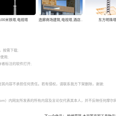
100米铁塔,电视塔
连廊商场建筑,电视塔,酒店..
东方明珠
按需下载;

用; 

者标注的软件打开;

ol.com）内网友所发表的所有内容及言论仅代表其本人，并不反映任何摩尔
下一个作品：
竹编菜篮,木盆等农家工具物品