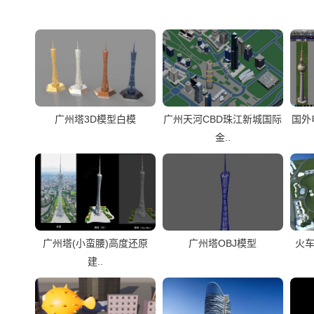
广州塔3D模型白模
广州天河CBD珠江新城国际
国外
金..
广州塔(小蛮腰)高度还原
广州塔OBJ模型
火车
建..