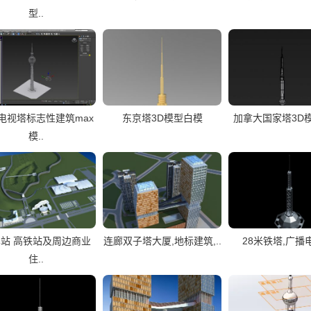
型..
电视塔标志性建筑max
东京塔3D模型白模
加拿大国家塔3D
模..
站 高铁站及周边商业
连廊双子塔大厦,地标建筑,..
28米铁塔,广播
住..