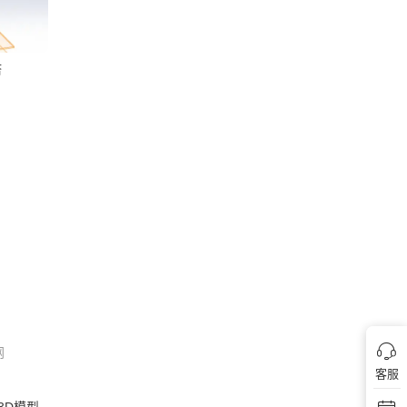
塔
网
客服
3D模型