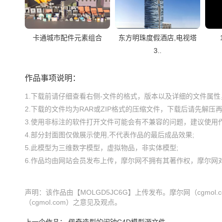
卡通城市配件元素组合
东方明珠度假酒店,电视塔
3..
作品事项说明：
1.下载前请仔细查看右侧-文件的格式，版本以及详细的文件属性，
2.下载的文件均为RAR或ZIP格式的压缩文件，下载后请先解压再使
3.使用非标注的软件打开文件可能会有不兼容的问题，建议使用作
4.部分封面图仅做展示使用,不代表作品的最后成品效果;

5.此模型为三维数字模型，虚拟物品，非实体模型;

声明：该作品由【MOLGD5JC6G】上传发布。摩尔网（cgm
（cgmol.com）之意见及观点。
上一个作品：
佩奇造型的闹钟C4D模型源文件