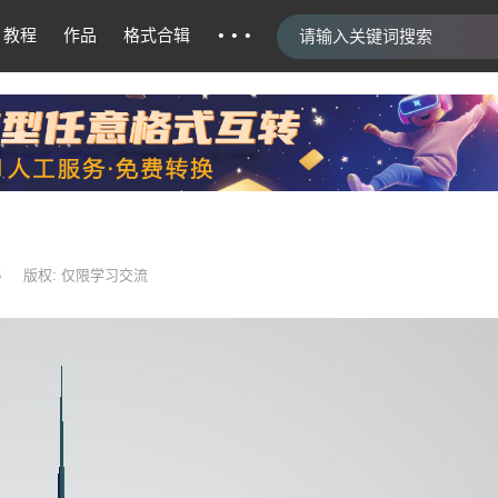
···
教程
作品
格式合辑
5
版权: 仅限学习交流