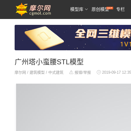
模型库
原创模型
专栏
广州塔小蛮腰STL模型
摩尔网
/
建筑模型
/
中式建筑
报错/举报
2019-09-17 12:3