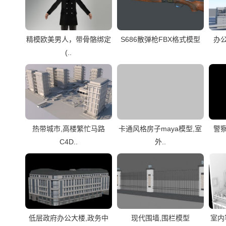
精模欧美男人，带骨骼绑定
S686散弹枪FBX格式模型
办
(..
热带城市,高楼繁忙马路
卡通风格房子maya模型,室
警
C4D..
外..
低层政府办公大楼,政务中
现代围墙,围栏模型
室内