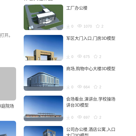
工厂办公楼
0
1070
2
件打开。
军区大门入口,门房3D模型
0
675
2
商场,购物中心大楼3D模型
0
664
2
会场看台,演讲台,学校操场
讲台3D模型
林庭院场
0
697
2
公司办公楼,酒店公寓,入口
大门3D模型