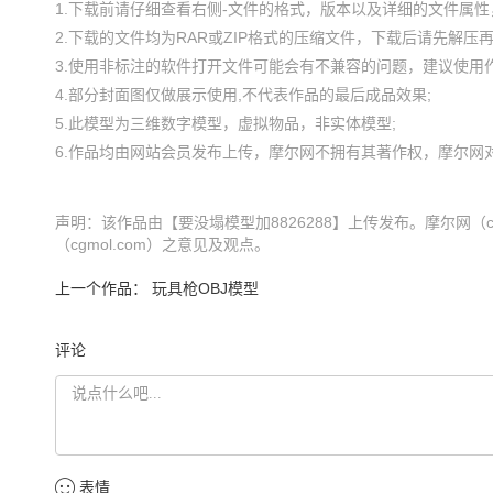
1.下载前请仔细查看右侧-文件的格式，版本以及详细的文件属性，
2.下载的文件均为RAR或ZIP格式的压缩文件，下载后请先解压再使
3.使用非标注的软件打开文件可能会有不兼容的问题，建议使用作
4.部分封面图仅做展示使用,不代表作品的最后成品效果;

5.此模型为三维数字模型，虚拟物品，非实体模型;

声明：该作品由【要没塌模型加8826288】上传发布。摩尔网（
（cgmol.com）之意见及观点。
上一个作品：
玩具枪OBJ模型
评论
表情