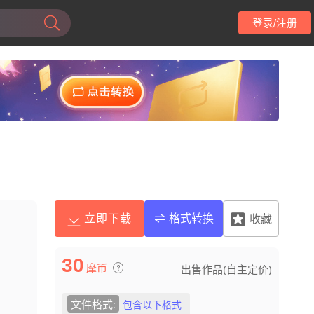
登录/注册
立即下载
格式转换
收藏
30
摩币
出售作品(自主定价)
文件格式:
包含以下格式: