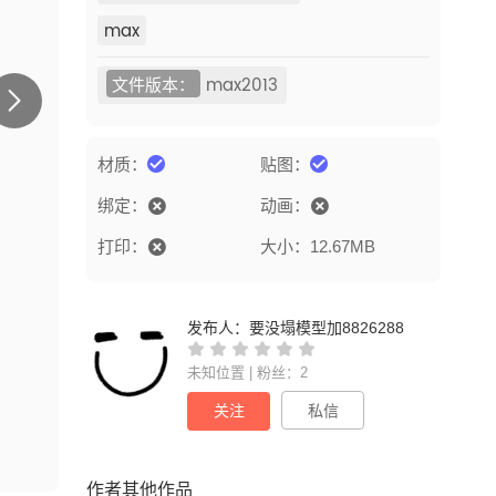
max
文件版本：
max2013
材质：
贴图：
绑定：
动画：
打印：
大小：12.67MB
发布人：
要没塌模型加8826288
未知位置 | 粉丝：2
关注
私信
作者其他作品