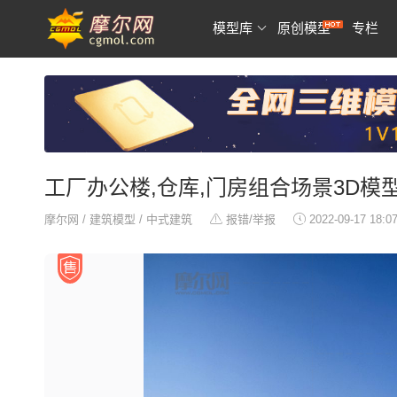
模型库
原创模型
专栏
工厂办公楼,仓库,门房组合场景3D模
摩尔网
/
建筑模型
/
中式建筑
报错/举报
2022-09-17 18:0