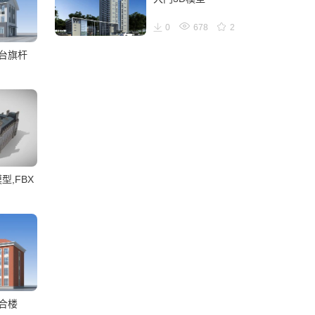
0
678
2
旗台旗杆
型,FBX
合楼