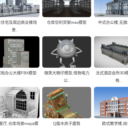
公住宅及周边商业楼场
仓库空的货架max模型
中式办公楼,无
景..
察局办公大楼FBX模型
微笑大眼仔模型,怪物电力
法式酒店会所3D模
公..
格..
客厅,仓库场景maya模
Q版木房子建筑
欧式教学楼,综