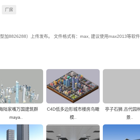
厂房
8826288）上传发布。 文件格式有：max, 建议使用max2013等软
海陆家嘴万国建筑群
C4D低多边形城市楼房鸟瞰
亭子石狮,古代园
maya..
模..
景..