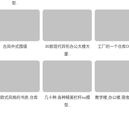
型..
古风中式围墙
30款现代异形办公大楼大
工厂的一个仓库O
厦..
欧式风格的书房,仓库
几十种,各种精美栏杆su模
教学楼,办公楼,宿舍
型..