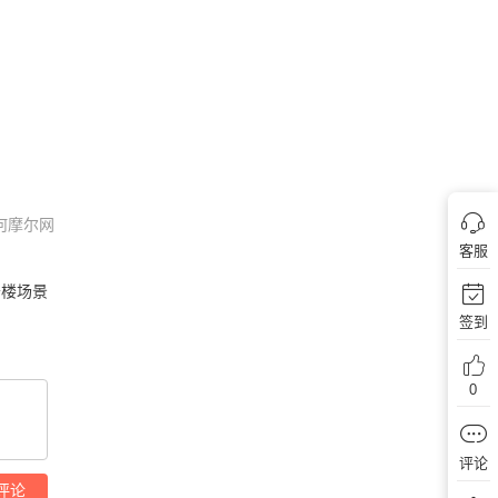
何摩尔网
客服
公楼场景
签到
0
评论
评论