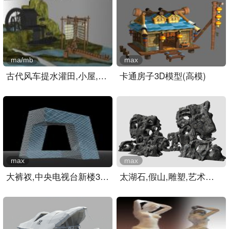
ma/mb
max
古代风车提水灌田,小屋,建..
卡通房子3D模型(高模)
max
max
大裤衩,中央电视台新楼3D模..
太湖石,假山,雕塑,艺术品3..