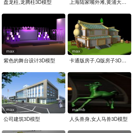
盘龙柱,龙腾柱3D模型
上海陆家嘴外滩,黄浦大桥,..
max
max
紫色的舞台设计3D模型
卡通版房子,Q版房子3D模型..
max
ma/mb
公司建筑3D模型
人头兽身,女人马兽3D模型