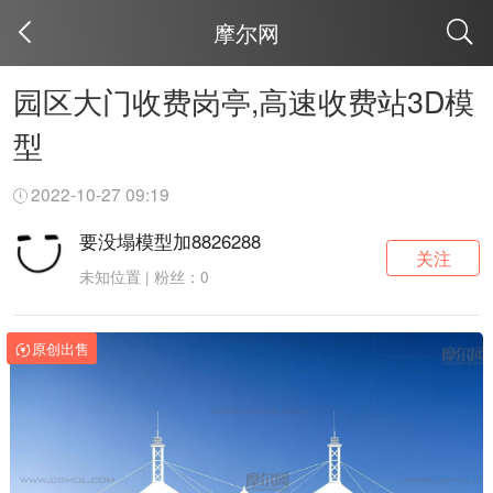
摩尔网
取消
园区大门收费岗亭,高速收费站3D模
型
2022-10-27 09:19
要没塌模型加8826288
关注
未知位置 | 粉丝：0
原创出售