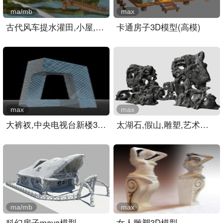
ma/mb
max
古代风车提水灌田,小屋,建..
卡通房子3D模型(高模)
max
max
大裤衩,中央电视台新楼3D模..
太湖石,假山,雕塑,艺术品3..
ma/mb
max
科幻房子maya模型
女人雕塑3D模型