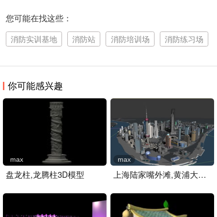
您可能在找这些：
消防实训基地
消防站
消防培训场
消防练习场
你可能感兴趣
max
max
盘龙柱,龙腾柱3D模型
上海陆家嘴外滩,黄浦大桥,..