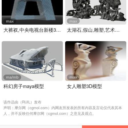
max
max
大裤衩,中央电视台新楼3D模..
太湖石,假山,雕塑,艺术品3..
ma/mb
max
科幻房子maya模型
女人雕塑3D模型
该作品由（RUIL）发布
声明：摩尔网（cgmol.com）内网友所发表的所有内容及言论仅代表其本
人，并不反映任何摩尔网（cgmol.com）之意见及观点。