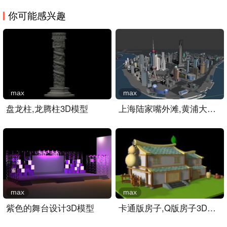
你可能感兴趣
max
max
盘龙柱,龙腾柱3D模型
上海陆家嘴外滩,黄浦大桥,..
max
max
紫色的舞台设计3D模型
卡通版房子,Q版房子3D模型..