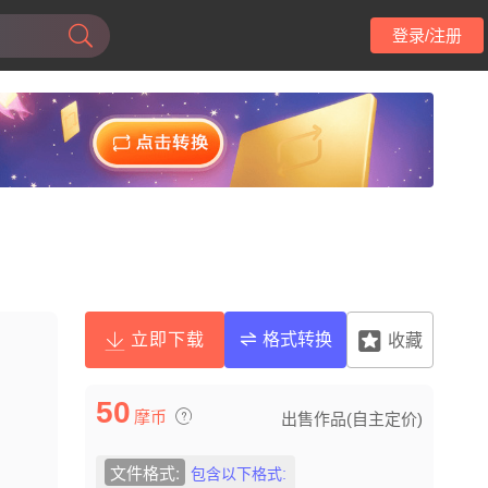
登录/注册
立即下载
格式转换
收藏
50
摩币
出售作品(自主定价)
文件格式:
包含以下格式: