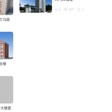
0
677
2
繁忙马路
合楼
大楼建..