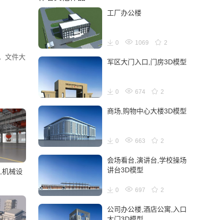
工厂办公楼
0
1069
2
开。文件大
军区大门入口,门房3D模型
0
674
2
商场,购物中心大楼3D模型
0
663
2
会场看台,演讲台,学校操场
讲台3D模型
,机械设
0
697
2
公司办公楼,酒店公寓,入口
大门3D模型