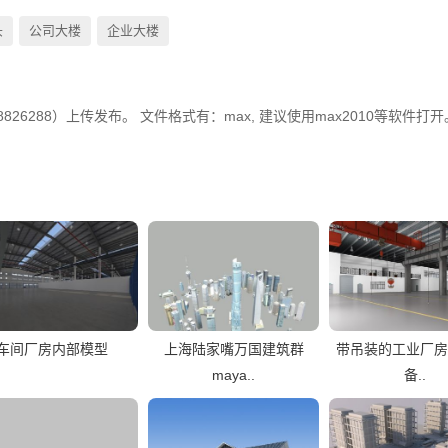
头
公司大楼
企业大楼
26288）上传发布。 文件格式有：max, 建议使用max2010等软件打
车间厂房内部模型
上海陆家嘴万国建筑群
带吊装的工业厂房
maya..
备..