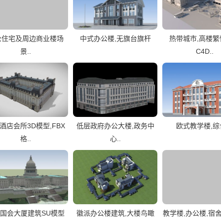
公住宅及周边商业楼场
中式办公楼,无旗台旗杆
热带城市,高楼
景..
C4D..
酒店会所3D模型,FBX
低层政府办公大楼,政务中
欧式教学楼,综
格..
心..
国会大厦建筑SU模型
徽派办公楼建筑,大楼鸟瞰
教学楼,办公楼,宿舍