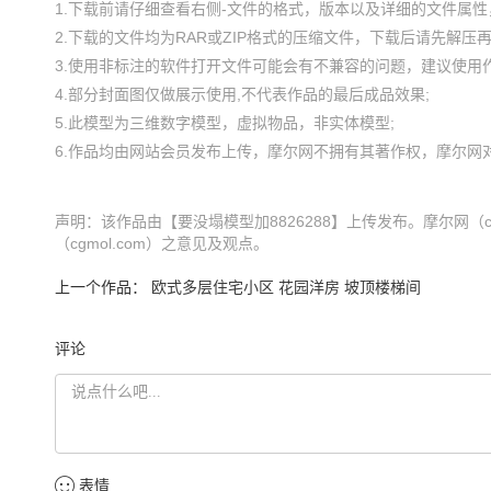
1.下载前请仔细查看右侧-文件的格式，版本以及详细的文件属性，
2.下载的文件均为RAR或ZIP格式的压缩文件，下载后请先解压再使
3.使用非标注的软件打开文件可能会有不兼容的问题，建议使用作
4.部分封面图仅做展示使用,不代表作品的最后成品效果;

5.此模型为三维数字模型，虚拟物品，非实体模型;

声明：该作品由【要没塌模型加8826288】上传发布。摩尔网（
（cgmol.com）之意见及观点。
上一个作品：
欧式多层住宅小区 花园洋房 坡顶楼梯间
评论
表情