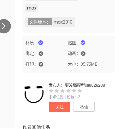
max
文件版本：
max2010
材质：
贴图：
绑定：
动画：
打印：
大小：95.75MB
发布人：
要没塌模型加8826288
未知位置 | 粉丝：2
关注
私信
作者其他作品