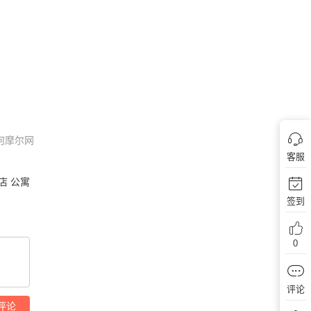
何摩尔网
客服
店 公寓
签到
0
评论
评论