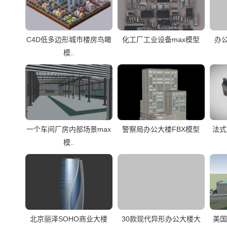
C4D低多边形城市楼房鸟瞰
化工厂工业设备max模型
办
模..
一个车间厂房内部场景max
警察局办公大楼FBX模型
法式
模..
北京丽泽SOHO商业大楼
30款现代异形办公大楼大
美国