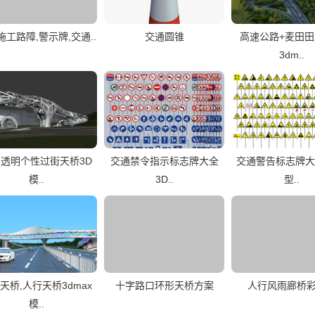
施工路障,警示牌,交通..
交通圆锥
高速公路+麦田
3dm..
透明个性过街天桥3D
交通禁令指示标志牌大全
交通警告标志牌大
模..
3D..
型..
天桥,人行天桥3dmax
十字路口环形天桥方案
人行风雨廊桥
模..