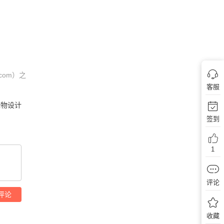
com）之
客服
怪物设计
签到
1
评论
评论
收藏