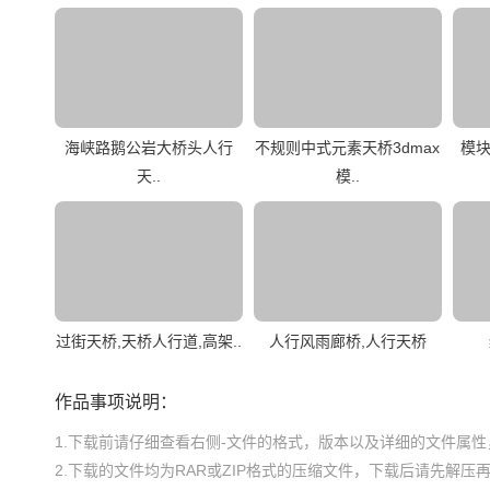
海峡路鹅公岩大桥头人行
不规则中式元素天桥3dmax
模块
天..
模..
过街天桥,天桥人行道,高架..
人行风雨廊桥,人行天桥
作品事项说明：
1.下载前请仔细查看右侧-文件的格式，版本以及详细的文件属性，
2.下载的文件均为RAR或ZIP格式的压缩文件，下载后请先解压再使