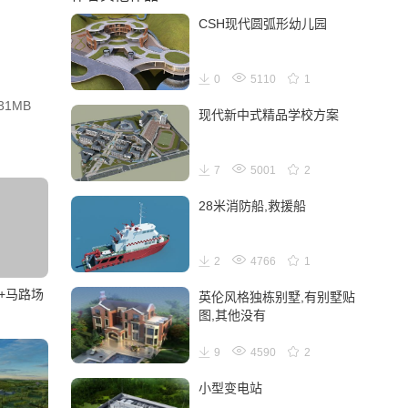
CSH现代圆弧形幼儿园
0
5110
1
31MB
现代新中式精品学校方案
7
5001
2
28米消防船,救援船
2
4766
1
+马路场
英伦风格独栋别墅,有别墅贴
图,其他没有
9
4590
2
小型变电站