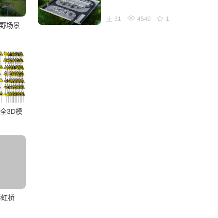
31
4540
1
田野场景
全3D模
彩虹桥