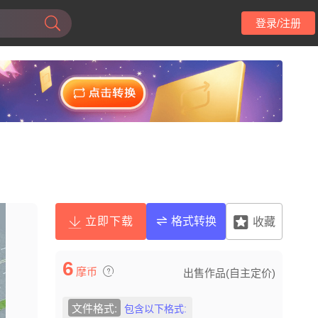
登录/注册
立即下载
格式转换
收藏
6
摩币
出售作品(自主定价)
文件格式:
包含以下格式: