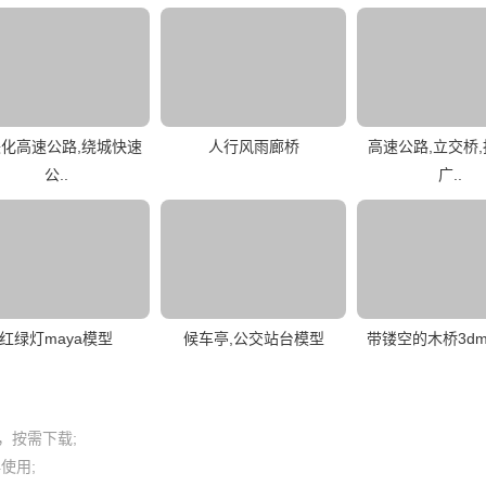
化高速公路,绕城快速
人行风雨廊桥
高速公路,立交桥,
公..
广..
红绿灯maya模型
候车亭,公交站台模型
带镂空的木桥3dm
按需下载;

用; 
