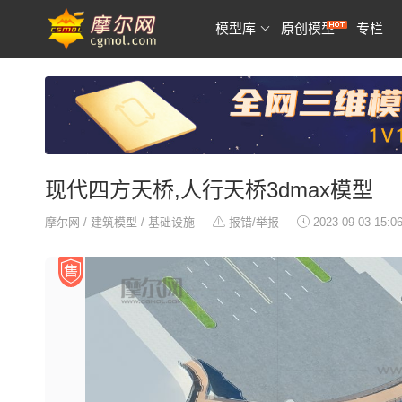
模型库
原创模型
专栏
现代四方天桥,人行天桥3dmax模型
摩尔网
/
建筑模型
/
基础设施
报错/举报
2023-09-03 15:0