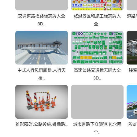
交通道路指路标志牌大全
旅游景区和施工标志牌大
道路
3D..
全..
中式人行风雨廊桥,人行天
高速公路交通标志牌大全
镂空
桥..
3D..
锥形障碍,公路设施,锥桶路..
城市道路下穿隧道,包含两
彩虹
个..