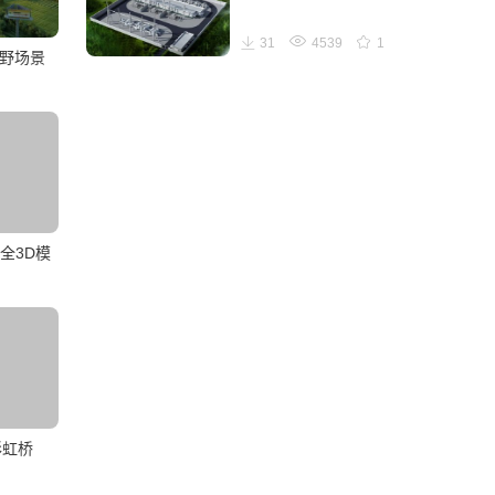
31
4539
1
田野场景
全3D模
彩虹桥