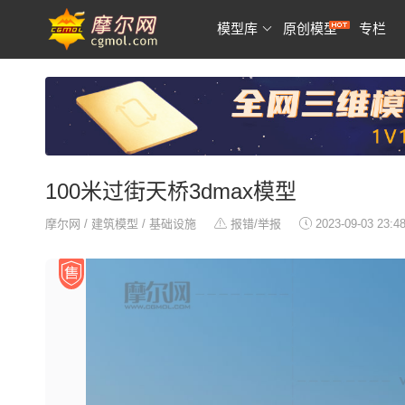
模型库
原创模型
专栏
100米过街天桥3dmax模型
摩尔网
/
建筑模型
/
基础设施
报错/举报
2023-09-03 23:4