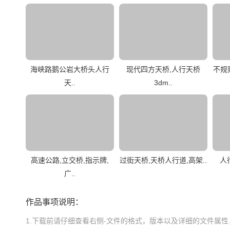
海峡路鹅公岩大桥头人行
现代四方天桥,人行天桥
不规
天..
3dm..
高速公路,立交桥,指示牌,
过街天桥,天桥人行道,高架..
人
广..
作品事项说明：
1.下载前请仔细查看右侧-文件的格式，版本以及详细的文件属性，