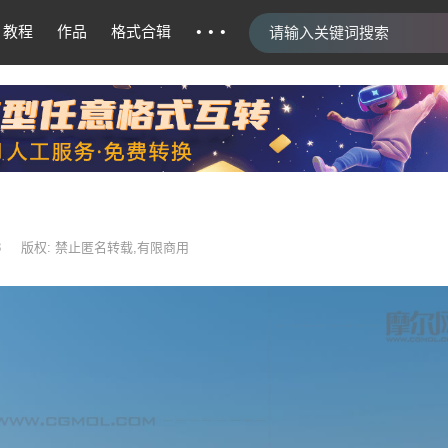
···
教程
作品
格式合辑
8
版权: 禁止匿名转载,有限商用