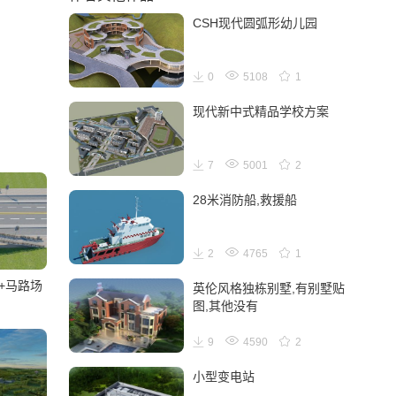
CSH现代圆弧形幼儿园
0
5108
1
现代新中式精品学校方案
7
5001
2
28米消防船,救援船
2
4765
1
+马路场
英伦风格独栋别墅,有别墅贴
图,其他没有
9
4590
2
小型变电站