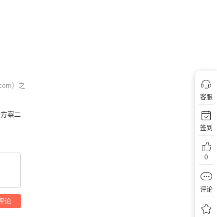
com）之
客服
桥方案二
签到
0
评论
评论