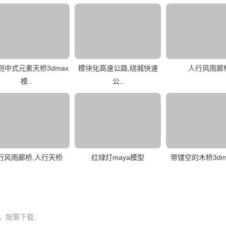
则中式元素天桥3dmax
模块化高速公路,绕城快速
人行风雨廊
模..
公..
行风雨廊桥,人行天桥
红绿灯maya模型
带镂空的木桥3dm
按需下载;
