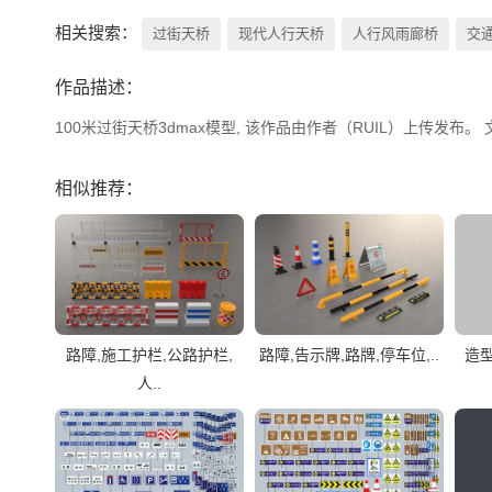
相关搜索：
过街天桥
现代人行天桥
人行风雨廊桥
交
作品描述：
100米过街天桥3dmax模型, 该作品由作者（RUIL）上传发布。 文
相似推荐：
路障,施工护栏,公路护栏,
路障,告示牌,路牌,停车位,..
造
人..