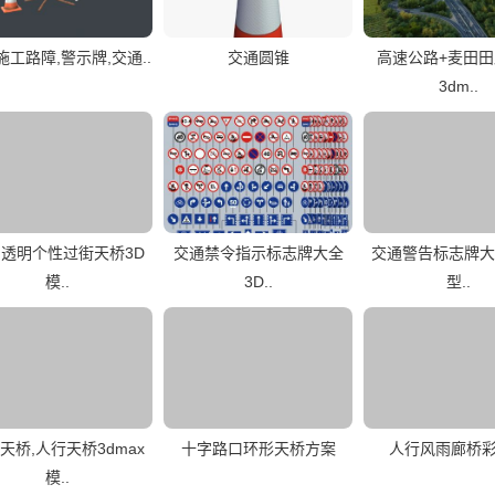
施工路障,警示牌,交通..
交通圆锥
高速公路+麦田
3dm..
透明个性过街天桥3D
交通禁令指示标志牌大全
交通警告标志牌大
模..
3D..
型..
天桥,人行天桥3dmax
十字路口环形天桥方案
人行风雨廊桥
模..