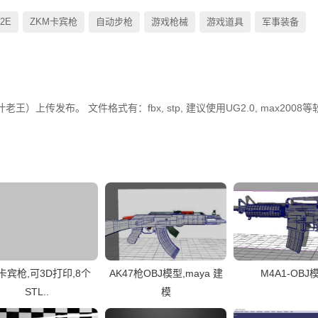
-2E
ZKM卡宾枪
自动步枪
游戏枪械
游戏道具
军事装备
老王）上传发布。 文件格式有：fbx, stp, 建议使用UG2.0, max2008
卡宾枪,可3D打印,8个
AK47枪OBJ模型,maya 建
M4A1-OBJ
STL..
模