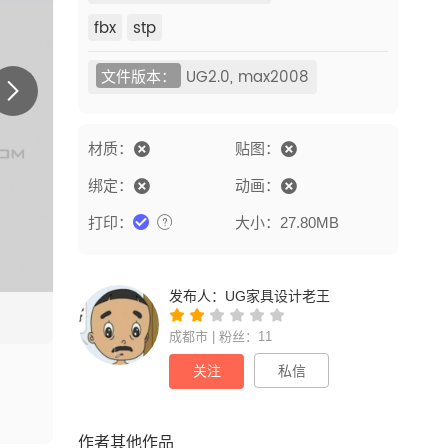
fbx
stp
文件版本：
UG2.0, max2008
材质：
贴图：
绑定：
动画：
打印：
大小：27.80MB
发布人：
UG家具设计老王
成都市 | 粉丝：11
关注
私信
作者其他作品