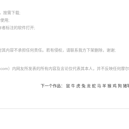
按需下载;

用; 

者标注的软件打开;

l.com）内网友所发表的所有内容及言论仅代表其本人，并不反映任何摩
下一个作品：
鼠 牛 虎 兔 龙 蛇 马 羊 猴 鸡 狗 猪