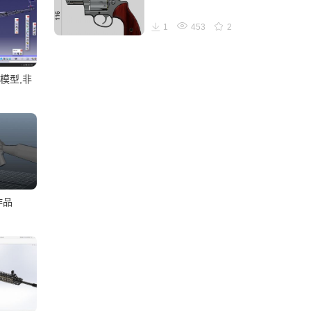
1
453
2
式模型,非
作品