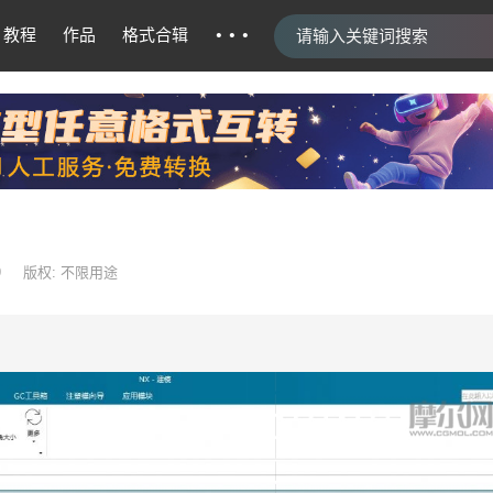
···
教程
作品
格式合辑
9
版权: 不限用途