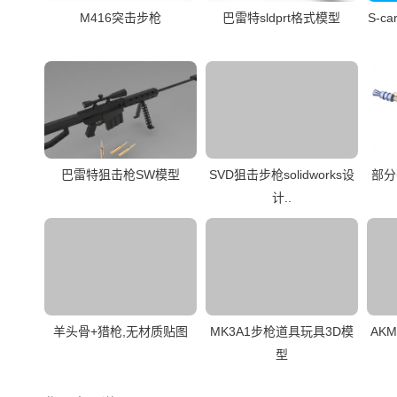
M416突击步枪
巴雷特sldprt格式模型
S-c
巴雷特狙击枪SW模型
SVD狙击步枪solidworks设
部分
计..
羊头骨+猎枪,无材质贴图
MK3A1步枪道具玩具3D模
AK
型