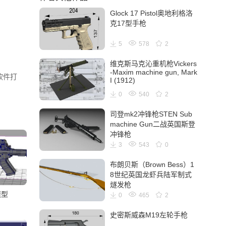
Glock 17 Pistol奥地利格洛
克17型手枪
5
578
2
维克斯马克沁重机枪Vickers
-Maxim machine gun, Mark
等软件打
I (1912)
0
540
2
司登mk2冲锋枪STEN Sub
machine Gun二战英国斯登
冲锋枪
3
543
0
布朗贝斯（Brown Bess）1
8世纪英国龙虾兵陆军制式
燧发枪
模型
0
465
2
史密斯威森M19左轮手枪