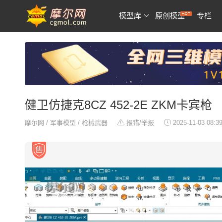
模型库
原创模型
专栏
健卫仿捷克8CZ 452-2E ZKM卡宾枪
摩尔网
/
军事模型
/
枪械武器
报错/举报
2025-11-03 08:3