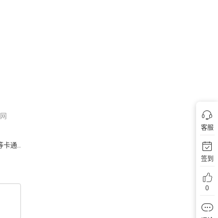
尔网
客服
等卡通..
签到
0