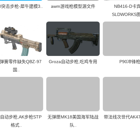
arl突击步枪-犀牛建模3..
awm游戏枪模型源文件
NB416-D卡
SLDWORKS图
弹簧零件缺失QBZ-97
Groza自动步枪,吃鸡专用
P90冲锋
国..
M自动步枪,AK步枪STP
无弹匣MK18美国海军陆战
带法线次世代AK47
格式..
队..