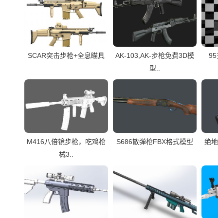
SCAR突击步枪+全息瞄具
AK-103,AK-步枪免费3D模
9
型..
M416八倍镜步枪，吃鸡枪
S686散弹枪FBX格式模型
绝地
械3..