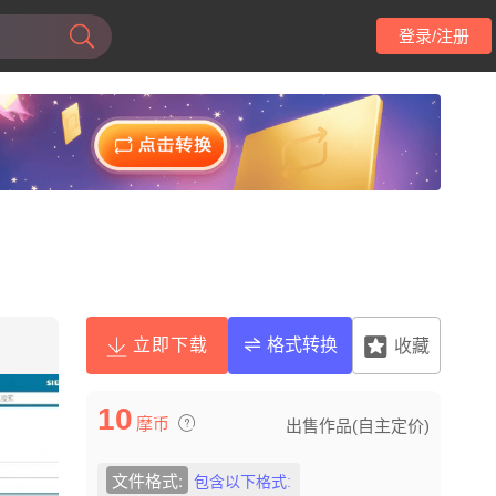
登录/注册
立即下载
格式转换
收藏
10
摩币
出售作品(自主定价)
文件格式:
包含以下格式: