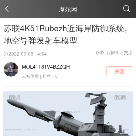
摩尔网
取消
苏联4K51Rubezh近海岸防御系统,
地空导弹发射车模型
版权: 仅限学习交流
2022-09-08 14:54
MOL41T81V4BZZQH
关注
未知位置 | 粉丝：0