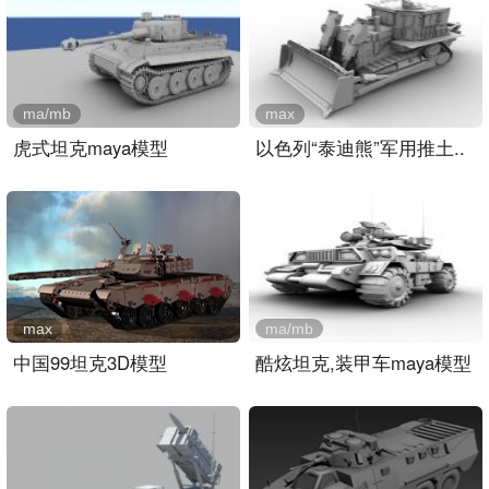
ma/mb
max
虎式坦克maya模型
以色列“泰迪熊”军用推土..
max
ma/mb
中国99坦克3D模型
酷炫坦克,装甲车maya模型