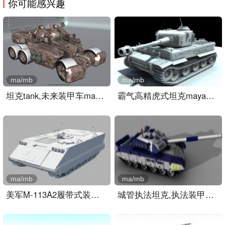
你可能感兴趣
ma/mb
ma/mb
坦克tank,未来装甲车maya模..
霸气高精虎式坦克maya模型..
ma/mb
ma/mb
美军M-113A2履带式装甲输送..
城管执法坦克,执法装甲车m..