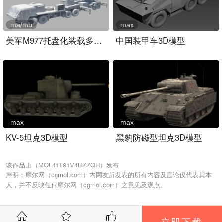
ma/mb
max
美军M977托盘化装载多管火..
中国装甲车3D模型
max
max
KV-5坦克3D模型
黑豹防磁型坦克3D模型
该作品由（MOL41T81V4BZZQH）发布
声明：摩尔网（cgmol.com）内网友所发表的所有内容及言论仅代表其本
人，并不反映任何摩尔网（cgmol.com）之意见及观点。
立即下载