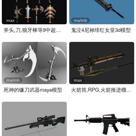
max
ma/mb
斧头,刀,狼牙棒等9中超酷武..
鬼泣4尼禄绯红女皇3d模型
ma/mb
max
死神的镰刀武器maya模型
火箭筒,RPG,火箭推进榴弹,..