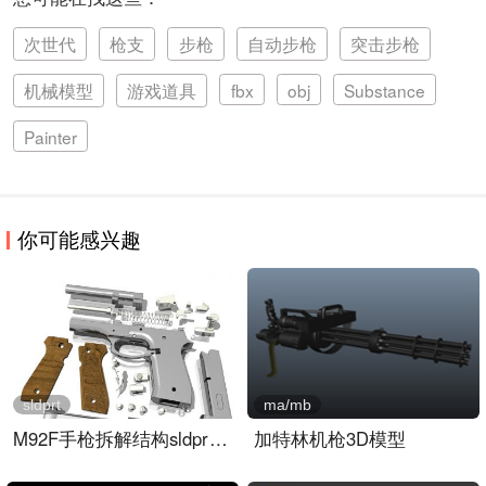
次世代
枪支
步枪
自动步枪
突击步枪
机械模型
游戏道具
fbx
obj
Substance
Painter
你可能感兴趣
sldprt
ma/mb
M92F手枪拆解结构sldprt模..
加特林机枪3D模型