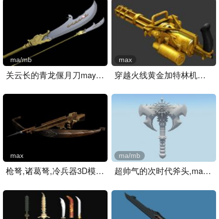
ma/mb
max
关云长的青龙偃月刀maya模..
穿越火线黄金加特林机关枪..
max
ma/mb
枪弩,诸葛弩,冷兵器3D模型..
超帅气的次时代斧头,maya武..