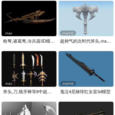
max
ma/mb
枪弩,诸葛弩,冷兵器3D模型..
超帅气的次时代斧头,maya武..
max
ma/mb
斧头,刀,狼牙棒等9中超酷武..
鬼泣4尼禄绯红女皇3d模型