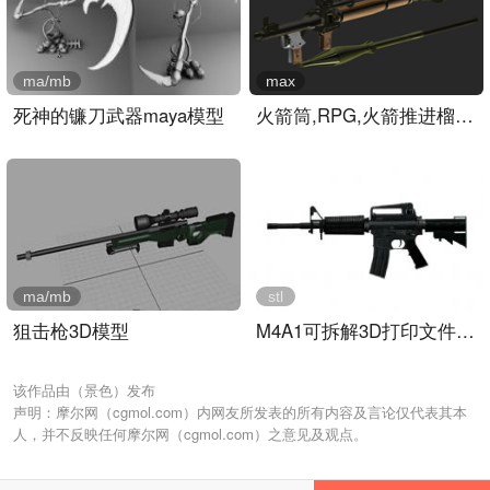
ma/mb
max
死神的镰刀武器maya模型
火箭筒,RPG,火箭推进榴弹,..
ma/mb
stl
狙击枪3D模型
M4A1可拆解3D打印文件,8个..
该作品由（景色）发布
声明：摩尔网（cgmol.com）内网友所发表的所有内容及言论仅代表其本
人，并不反映任何摩尔网（cgmol.com）之意见及观点。