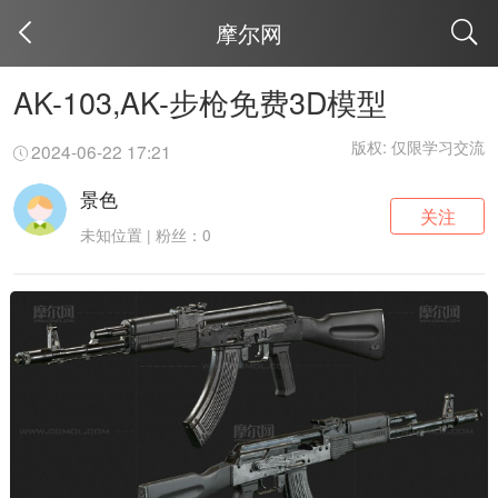
摩尔网
取消
AK-103,AK-步枪免费3D模型
版权: 仅限学习交流
2024-06-22 17:21
景色
关注
未知位置 | 粉丝：0