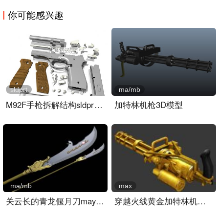
你可能感兴趣
sldprt
ma/mb
M92F手枪拆解结构sldprt模..
加特林机枪3D模型
ma/mb
max
关云长的青龙偃月刀maya模..
穿越火线黄金加特林机关枪..