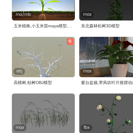
ma/mb
max
玉米植株,小玉米苗maya模型,带
东北森林松树3D模型
贴图..
售
obj
max
高模树,枯树OBJ模型
窗台盆栽,带风吹叶片摇摆动
max
fbx