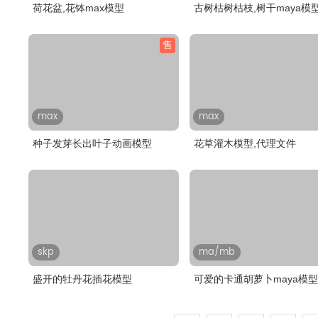
荷花盆,花钵max模型
古树枯树枯枝,树干maya模
售
max
max
种子发芽长出叶子动画模型
花草灌木模型,代理文件
skp
ma/mb
盛开的牡丹花插花模型
可爱的卡通胡萝卜maya模型
绑定