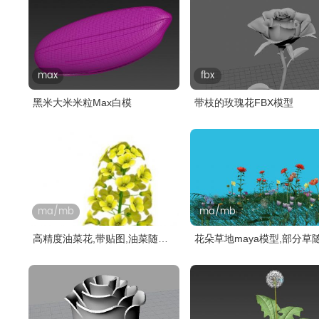
max
fbx
黑米大米米粒Max白模
带枝的玫瑰花FBX模型
ma/mb
ma/mb
高精度油菜花,带贴图,油菜随风
花朵草地maya模型,部分草
飘舞..
飘舞