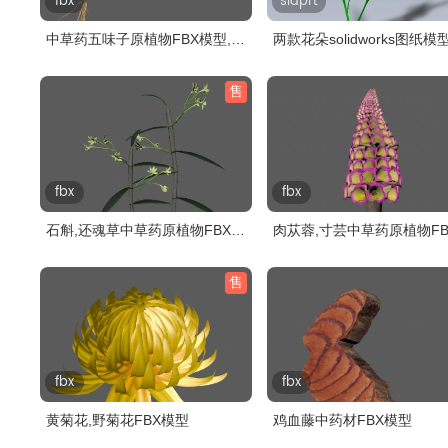
fbx
sldprt
中草药五味子原植物FBX模型,有
两款花朵solidworks图纸模
贴图..
售
fbx
fbx
石斛,还魂草中草药原植物FBX模
肉苁蓉,寸芸中草药原植物FB
型
型
售
fbx
fbx
黄菊花,野菊花FBX模型
鸡血藤中药材FBX模型