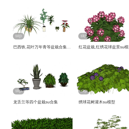
skp
skp
巴西铁,花叶万年青等盆栽合集
红花盆栽,红绣花球盆景su模
su模型..
skp
skp
龙舌兰等四个盆栽su合集
绣球花树灌木su模型