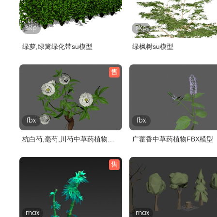
skp
skp
绿萝,绿篱绿化带su模型
绿枫树su模型
售
fbx
fbx
杭白芍,毫芍,川芍中草药植物
广藿香中草药植物FBX模型
FBX模型..
售
max
max