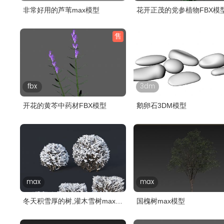
非常好用的芦苇max模型
花开正茂的党参植物FBX模
售
fbx
3dm
开花的黄芩中药材FBX模型
鹅卵石3DM模型
max
max
冬天积雪厚的树,灌木雪树max模
国槐树max模型
型,V..