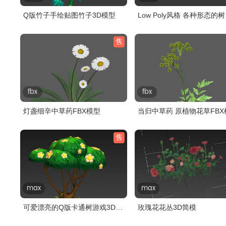
Q版竹子手绘贴图竹子3D模型
Low Poly风格 各种形态的
3D模型..
售
fbx
fbx
灯盏细辛中草药FBX模型
当归中草药 原植物花草FBX
售
max
max
可爱漂亮的Q版卡通树游戏3D模
玫瑰花花丛3D简模
型