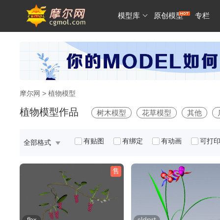
模型库
原创模型
专栏
摩尔网
> 植物模型
植物模型作品
树木模型
花草模型
其他
有贴图
有绑定
有动画
可打
全部格式
售