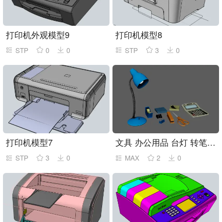
打印机外观模型9
打印机模型8
STP
0
0
STP
3
0
打印机模型7
文具 办公用品 台灯 转笔刀组合等
STP
3
0
MAX
2
0