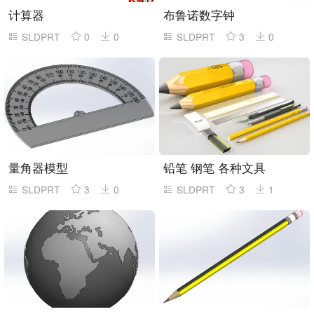
计算器
布鲁诺数字钟
SLDPRT
0
0
SLDPRT
3
0
量角器模型
铅笔 钢笔 各种文具
SLDPRT
3
0
SLDPRT
3
1