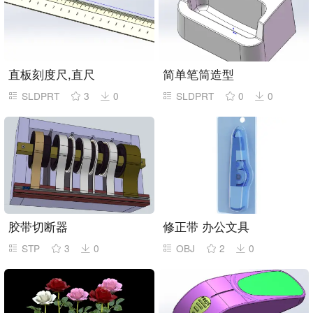
直板刻度尺,直尺
简单笔筒造型
SLDPRT
3
0
SLDPRT
0
0
胶带切断器
修正带 办公文具
STP
3
0
OBJ
2
0