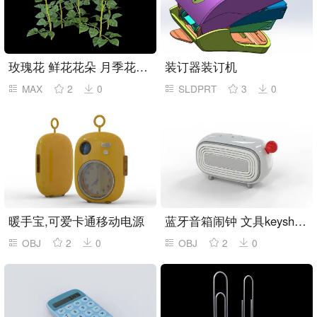
玫瑰花 鲜花花朵 月季花植株组合
装订器装订机
MAX
2
0
SLDPRT
3
0
暖手宝,可爱卡通移动电源
蓝牙音箱闹钟 文具keyshot,rhino模型
OBJ
2
0
OBJ
2
0