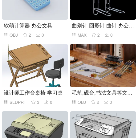
软萌计算器 办公文具
曲别针 回形针 曲针 办公文具
OBJ
2
0
MAX
2
0
设计师工作台桌椅 学习桌
毛笔,砚台,书法文具等文创产品
SLDPRT
3
0
OBJ
2
0