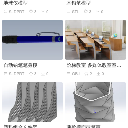
地球仪模型
木铅笔模型
SLDPRT
3
0
STL
3
0
自动铅笔笔身模
阶梯教室 多媒体教室室内场景建模
SLDPRT
3
0
OBJ
2
0
塑料组合文件架
两款棱面型笔筒