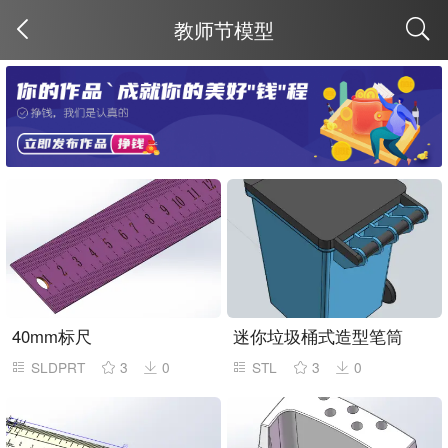
教师节模型
取消
40mm标尺
迷你垃圾桶式造型笔筒
SLDPRT
3
0
STL
3
0