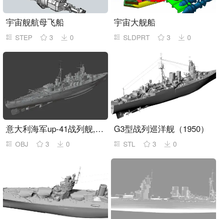
宇宙舰航母飞船
宇宙大舰船
STEP
3
0
SLDPRT
3
0
意大利海军up-41战列舰,fbx,obj,stl格式
G3型战列巡洋舰（1950）
OBJ
3
0
STL
3
0