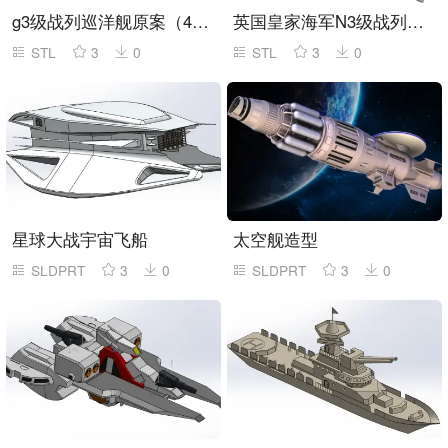
g3级战列巡洋舰原案（431mm舰炮）现代化改装
英国皇家海军N3级战列舰（4X431舰炮）现代化改装
STL
3
0
STL
3
0
星球大战宇宙飞船
太空舰造型
SLDPRT
3
0
SLDPRT
3
0