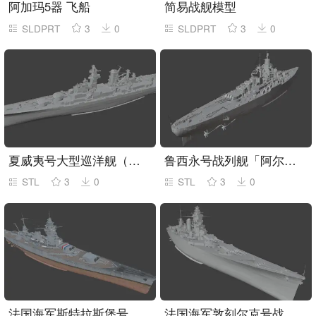
阿加玛5器 飞船
简易战舰模型
SLDPRT
3
0
SLDPRT
3
0
夏威夷号大型巡洋舰（架空改装）
鲁西永号战列舰「阿尔萨斯级战列舰2号方案」
STL
3
0
STL
3
0
法国海军斯特拉斯堡号战列舰
法国海军敦刻尔克号战列舰