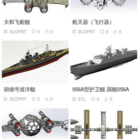
大和飞船舰
航天器（飞行器）
SLDPRT
3
0
SLDPRT
3
0
胡德号巡洋舰
056A型护卫舰 国舰056A
SLDPRT
3
0
STL
2
0