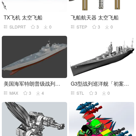
TX飞机 太空飞船
飞船航天器 太空飞船
SLDPRT
3
0
STEP
3
0
美国海军特朗普级战列舰,max,blender,fbx,stl,obj,glb等多种格式
G3型战列巡洋舰「初案」（1980）
MAX
3
4
STL
3
0