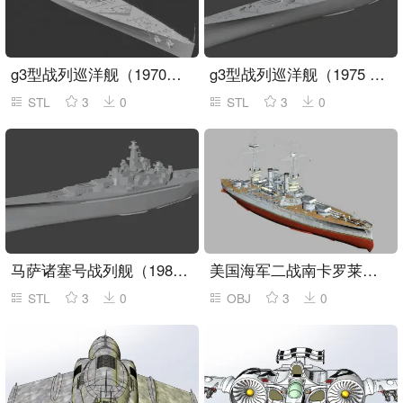
g3型战列巡洋舰（1970水线版）
g3型战列巡洋舰（1975 18英寸MK.II舰炮版本，精模）
STL
3
0
STL
3
0
马萨诸塞号战列舰（1980）
美国海军二战南卡罗莱纳战列舰
STL
3
0
OBJ
3
0